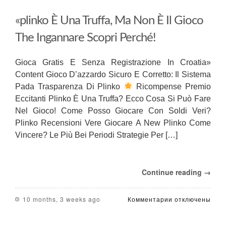
Non
Aams
«plinko È Una Truffa, Ma Non È Il Gioco
Nuovi
&
The Ingannare Scopri Perché!
Sicuri
2025″
Gioca Gratis E Senza Registrazione In Croatia»
Content Gioco D’azzardo Sicuro E Corretto: Il Sistema
Pada Trasparenza Di Plinko
Ricompense Premio
Eccitanti Plinko È Una Truffa? Ecco Cosa Si Può Fare
Nel Gioco! Come Posso Giocare Con Soldi Veri?
Plinko Recensioni Vere Giocare A New Plinko Come
Vincere? Le Più Bei Periodi Strategie Per […]
Continue reading →
к
10 months, 3 weeks ago
Комментарии
отключены
записи
«plinko