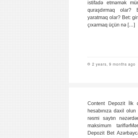
istifadə etməmək mü
quraşdırmaq olar?
yaratmaq olar? Bet: gi
çıxarmaq üçün nə […]
2 years, 9 months ago
Content Depozit İlk 
hesabınıza daxil olu
rəsmi saytın nəzərdə
maksimum tariflərMə
Depozit Bet Azərbayc