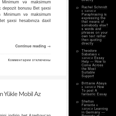
si Minimum və maksimum
Rachel Schmidt
İlk depozit bonusu Bet şəxsi
к записи
Paraphrasing is
lun Minimum və maksimum
expressing the
 Bet şəxsi hesabınıza daxil
that means of
somebody else?
s words and
phrases on your
own text rather
then quoting
directly
Continue reading →
Theodore
Sabataso
к
записи
Essay
к
Комментарии
отключены
Help — How to
записи
Come Across
the Most
Suitable
Support
Brittanie Abaya
к записи
How
To post A
n Yükle Mobil Az
fantastic Essay
Shelton
Ferrante
к
записи
Learning
in Germany —
Property of
qini indirin bet Azerbaycan