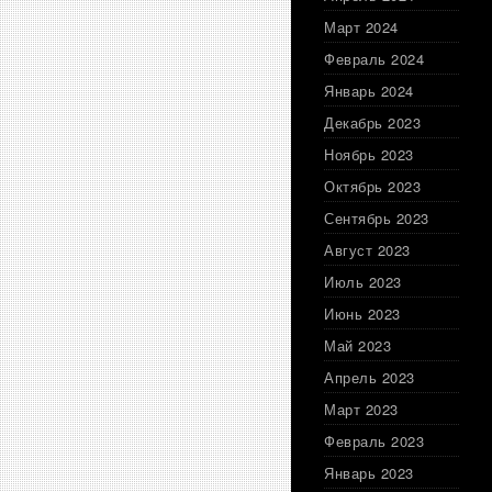
Март 2024
Февраль 2024
Январь 2024
Декабрь 2023
Ноябрь 2023
Октябрь 2023
Сентябрь 2023
Август 2023
Июль 2023
Июнь 2023
Май 2023
Апрель 2023
Март 2023
Февраль 2023
Январь 2023