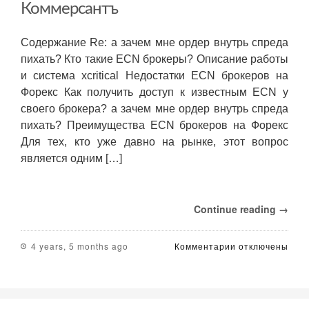
Коммерсантъ
Содержание Re: а зачем мне ордер внутрь спреда
пихать? Кто такие ECN брокеры? Описание работы
и система xcritical Недостатки ECN брокеров на
Форекс Как получить доступ к известным ECN у
своего брокера? а зачем мне ордер внутрь спреда
пихать? Преимущества ECN брокеров на Форекс
Для тех, кто уже давно на рынке, этот вопрос
является одним […]
Continue reading →
к
4 years, 5 months ago
Комментарии
отключены
записи
Прямой
доступ
к