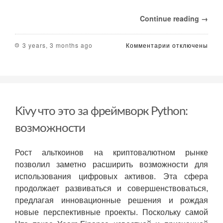
Continue reading →
к
3 years, 3 months ago
Комментарии
отключены
записи
Сколько
необходимо
вложить
для
начала
Kivy что это за фреймворк Python:
торговли
на
возможности
Форекс?
Рост альткоинов на криптовалютном рынке
позволил заметно расширить возможности для
использования цифровых активов. Эта сфера
продолжает развиваться и совершенствоваться,
предлагая инновационные решения и рождая
новые перспективные проекты. Поскольку самой