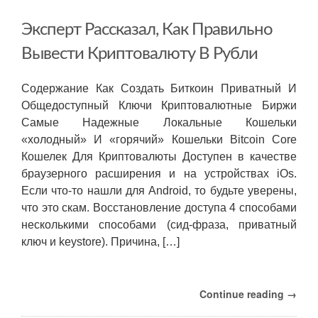
банковской
ликвидности
Эксперт Рассказал, Как Правильно
как
шаг
Вывести Криптовалюту В Рубли
в
развитии
рынка
Содержание Как Создать Биткоин Приватный И
FOREX
Общедоступный Ключи Криптовалютные Биржи
в
Самые Надежные Локальные Кошельки
России
Картина
«холодный» И «горячий» Кошельки Bitcoin Core
дня
Кошелек Для Криптовалюты Доступен в качестве
Коммерсантъ
браузерного расширения и на устройствах iOs.
Если что-то нашли для Android, то будьте уверены,
что это скам. Восстановление доступа 4 способами
несколькими способами (сид-фраза, приватный
ключ и keystore). Причина, […]
Continue reading →