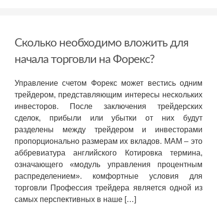
такое
биткоин:
как
выглядит
Сколько необходимо вложить для
«золотая
лихорадка»
начала торговли на Форекс?
XXI
века
Управление счетом Форекс может вестись одним
трейдером, представляющим интересы нескольких
инвесторов. После заключения трейдерских
сделок, прибыли или убытки от них будут
разделены между трейдером и инвесторами
пропорционально размерам их вкладов. МАМ – это
аббревиатура английского Котировка термина,
означающего «модуль управления процентным
распределением». комфортные условия для
торговли Профессия трейдера является одной из
самых перспективных в наше […]