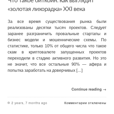
Что такое биткоин: как выглядит
«золотая лихорадка» XXI века
За все время существования рынка были
реализованы десятки тысяч проектов. Следует
заранее разграничить провальные стартапы и
бизнес модели и мошеннические схемы. По
статистике, только 10% от общего числа что такое
скам в криптовалюте запущенных проектов
переходили в стадию активного развития. Но это
не значит, что все остальные 90% — афера и
попытка заработать на доверчивых […]
Continue reading →
к
2 years, 7 months ago
Комментарии
отключены
записи
Что