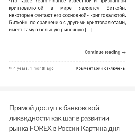
Что такое Yearn.Finance известной и признанной
криптовалютой в мире является Биткойн,
некоторые считают его «основной» криптовалютой.
Биткойн, по сравнению с другими криптовалютами,
имеет самую большую рыночную […]
Continue reading →
к
4 years, 1 month ago
Комментарии
отключены
записи
Kivy
что
это
за
фреймворк
Прямой доступ к банковской
Python:
возможности
ликвидности как шаг в развитии
рынка FOREX в России Картина дня