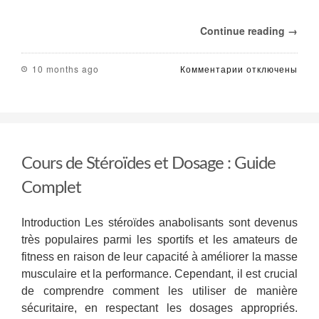
Continue reading →
к
10 months ago
Комментарии
отключены
записи
Danabol
10
Mg
Omega
Meds
Cours de Stéroïdes et Dosage : Guide
:
Dosage
Complet
et
Informations
Essentielles
Introduction Les stéroïdes anabolisants sont devenus
très populaires parmi les sportifs et les amateurs de
fitness en raison de leur capacité à améliorer la masse
musculaire et la performance. Cependant, il est crucial
de comprendre comment les utiliser de manière
sécuritaire, en respectant les dosages appropriés.