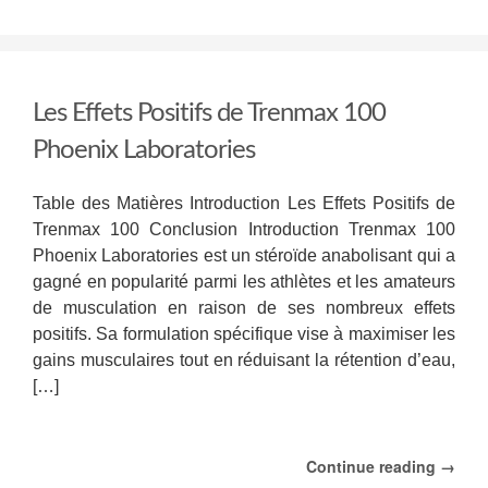
Somatropine
et
Bodybuilding
:
Tout
Les Effets Positifs de Trenmax 100
ce
que
Phoenix Laboratories
vous
devez
savoir
Table des Matières Introduction Les Effets Positifs de
Trenmax 100 Conclusion Introduction Trenmax 100
Phoenix Laboratories est un stéroïde anabolisant qui a
gagné en popularité parmi les athlètes et les amateurs
de musculation en raison de ses nombreux effets
positifs. Sa formulation spécifique vise à maximiser les
gains musculaires tout en réduisant la rétention d’eau,
[…]
Continue reading →