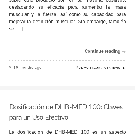
destacando su eficacia para aumentar la masa
muscular y la fuerza, así como su capacidad para
mejorar la definición muscular. Sin embargo, también
se […]
Continue reading →
к
10 months ago
Комментарии
отключены
записи
Comentarios
sobre
la
Trembolona
Enantato:
Dosificación de DHB-MED 100: Claves
Eficacia
y
para un Uso Efectivo
Precauciones
La dosificación de DHB-MED 100 es un aspecto