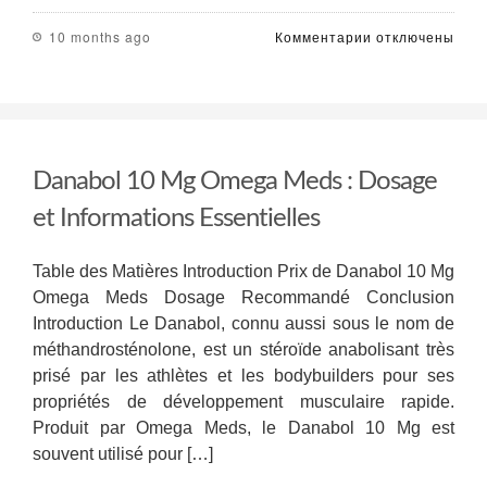
к
10 months ago
Комментарии
отключены
записи
Les
Effets
Positifs
de
Trenmax
Danabol 10 Mg Omega Meds : Dosage
100
Phoenix
et Informations Essentielles
Laboratories
Table des Matières Introduction Prix de Danabol 10 Mg
Omega Meds Dosage Recommandé Conclusion
Introduction Le Danabol, connu aussi sous le nom de
méthandrosténolone, est un stéroïde anabolisant très
prisé par les athlètes et les bodybuilders pour ses
propriétés de développement musculaire rapide.
Produit par Omega Meds, le Danabol 10 Mg est
souvent utilisé pour […]