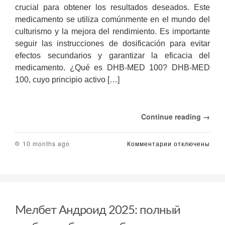
crucial para obtener los resultados deseados. Este
medicamento se utiliza comúnmente en el mundo del
culturismo y la mejora del rendimiento. Es importante
seguir las instrucciones de dosificación para evitar
efectos secundarios y garantizar la eficacia del
medicamento. ¿Qué es DHB-MED 100? DHB-MED
100, cuyo principio activo […]
Continue reading →
к
10 months ago
Комментарии
отключены
записи
Dosificación
de
DHB-
MED
100:
Мелбет Андроид 2025: полный
Claves
para