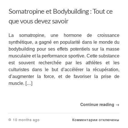
les
Hommes
Somatropine et Bodybuilding : Tout ce
:
Utilisations
que vous devez savoir
et
Informations
Essentielles
La somatropine, une hormone de croissance
synthétique, a gagné en popularité dans le monde du
bodybuilding pour ses effets potentiels sur la masse
musculaire et la performance sportive. Cette substance
est souvent recherchée par les athlètes et les
culturistes dans le but d’accélérer la récupération,
d’augmenter la force, et de favoriser la prise de
muscle. […]
Continue reading →
к
10 months ago
Комментарии
отключены
записи