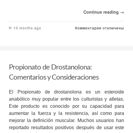
Continue reading →
к
10 months ago
Комментарии
отключены
записи
Мелбет
приложение
на
айфон
2025
Propionato de Drostanolona:
–
обзор,
Comentarios y Consideraciones
советы
и
лайфхаки
El Propionato de drostanolona es un esteroide
anabólico muy popular entre los culturistas y atletas.
Este producto es conocido por su capacidad para
aumentar la fuerza y la resistencia, así como para
mejorar la definición muscular. Muchos usuarios han
reportado resultados positivos después de usar este