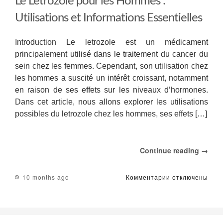
Le Letrozole pour les Hommes :
Utilisations et Informations Essentielles
Introduction Le letrozole est un médicament
principalement utilisé dans le traitement du cancer du
sein chez les femmes. Cependant, son utilisation chez
les hommes a suscité un intérêt croissant, notamment
en raison de ses effets sur les niveaux d’hormones.
Dans cet article, nous allons explorer les utilisations
possibles du letrozole chez les hommes, ses effets […]
Continue reading →
к
10 months ago
Комментарии
отключены
записи
Le
Letrozole
pour