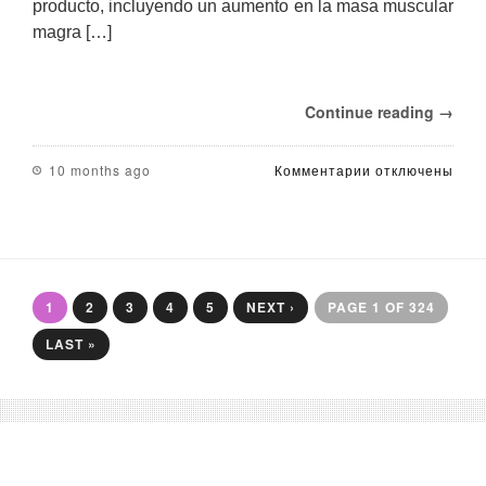
producto, incluyendo un aumento en la masa muscular
magra […]
Continue reading →
к
10 months ago
Комментарии
отключены
записи
Propionato
de
Drostanolona:
Comentarios
y
1
2
3
4
5
NEXT ›
PAGE 1 OF 324
Consideracione
LAST »