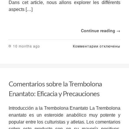
Dans cet article, nous allons explorer les différents
aspects […]
Continue reading →
к
10 months ago
Комментарии
отключены
записи
Cours
de
Stéroïdes
et
Dosage
Comentarios sobre la Trembolona
:
Guide
Enantato: Eficacia y Precauciones
Complet
Introducción a la Trembolona Enantato La Trembolona
enantato es un esteroide anabólico muy potente y
popular entre los culturistas y atletas. Los comentarios
sobre este producto son en su mayoría positivos,