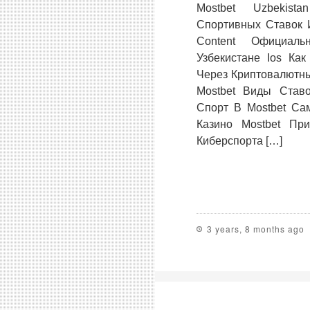
Mostbet Uzbekis
Спортивных Ставок 
Content Официал
Узбекистане Ios Ка
Через Криптовалютны
Mostbet Виды Став
Спорт В Mostbet С
Казино Mostbet Пр
Киберспорта […]
3 years, 8 months ago