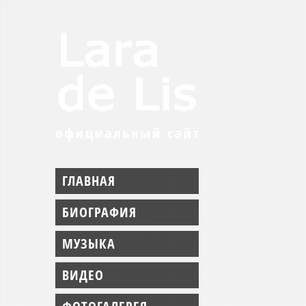
ГЛАВНАЯ
БИОГРАФИЯ
МУЗЫКА
ВИДЕО