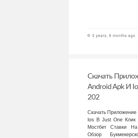
3 years, 9 months ago
Скачать Прило
Android Apk И I
202
Скачать Приложение M
Ios В Just One Кли
Мостбет Ставки На
Обзор Букмекерс