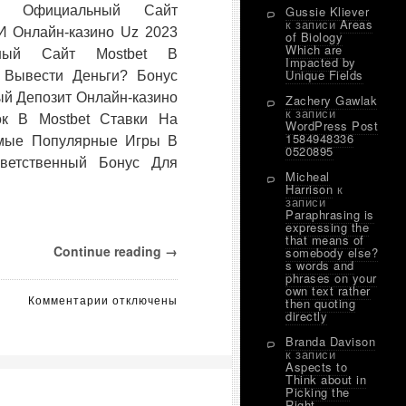
tan Официальный Сайт
Gussie Kliever
к записи
Areas
И Онлайн-казино Uz 2023
of Biology
Which are
ьный Сайт Mostbet В
Impacted by
Unique Fields
к Вывести Деньги? Бонус
й Депозит Онлайн-казино
Zachery Gawlak
к записи
ок В Mostbet Ставки На
WordPress Post
1584948336
амые Популярные Игры В
0520895
иветственный Бонус Для
Micheal
Harrison
к
записи
Paraphrasing is
expressing the
that means of
Continue reading →
somebody else?
s words and
phrases on your
own text rather
к
Комментарии
отключены
then quoting
directly
записи
Mostbet
Branda Davison
Uzbekistan
к записи
Aspects to
Официальный
Think about in
Сайт
Picking the
Спортивных
Right