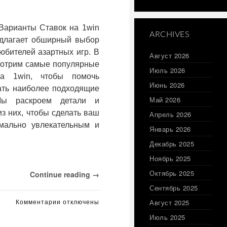
арианты Ставок на 1win
ARCHIVES
длагает обширный выбор
юбителей азартных игр. В
Август 2026
мотрим самые популярные
Июль 2026
на 1win, чтобы помочь
Июнь 2026
ать наиболее подходящие
Май 2026
Мы раскроем детали и
з них, чтобы сделать ваш
Апрель 2026
мально увлекательным и
Январь 2026
Декабрь 2025
Ноябрь 2025
Октябрь 2025
Continue reading →
Сентябрь 2025
к
Комментарии
отключены
Август 2025
записи
Июль 2025
Самые