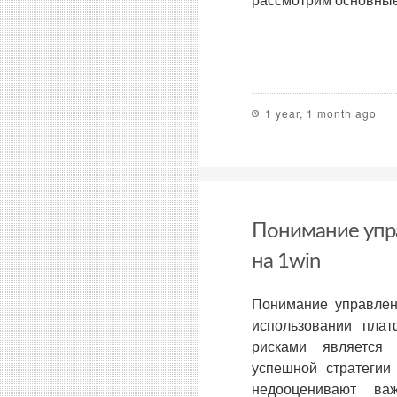
рассмотрим основные 
1 year, 1 month ago
Понимание упр
на 1win
Понимание управлен
использовании пла
рисками является
успешной стратегии 
недооценивают важ