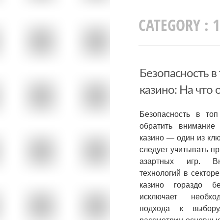
CATEGORY :
Безопасность в
казино: На что
Безопасность в топ
обратить внимание
казино — один из кл
следует учитывать п
азартных игр. В
технологий в секторе
казино гораздо б
исключает необхо
подхода к выбор