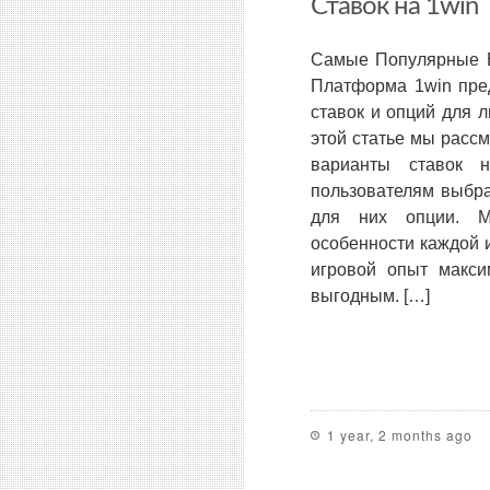
Ставок на 1win
Самые Популярные В
Платформа 1win пре
ставок и опций для л
этой статье мы расс
варианты ставок 
пользователям выбр
для них опции. 
особенности каждой и
игровой опыт макси
выгодным. […]
1 year, 2 months ago