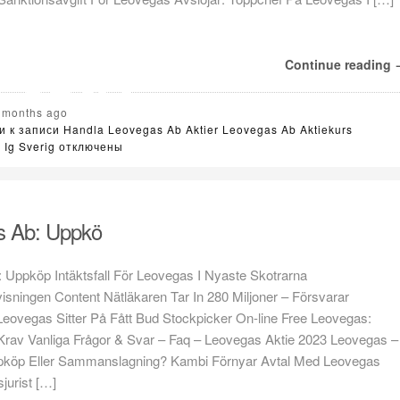
Continue reading
0 months ago
и
к записи Handla Leovegas Ab Aktier Leovegas Ab Aktiekurs
 Ig Sverig
отключены
s Ab: Uppkö
 Uppköp Intäktsfall För Leovegas I Nyaste Skotrarna
isningen Content Nätläkaren Tar In 280 Miljoner – Försvarar
Leovegas Sitter På Fått Bud Stockpicker On-line Free Leovegas:
 Krav Vanliga Frågor & Svar – Faq – Leovegas Aktie 2023 Leovegas –
pköp Eller Sammanslagning? Kambi Förnyar Avtal Med Leovegas
sjurist […]