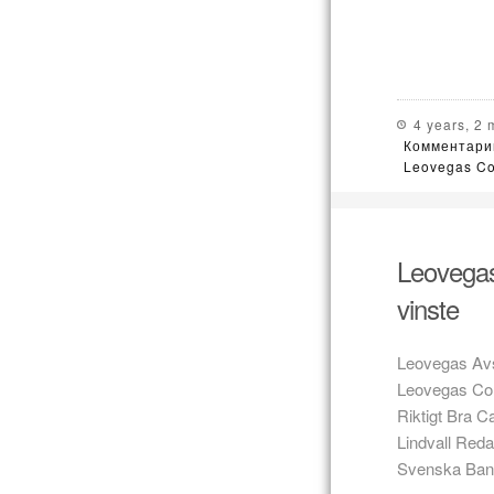
4 years, 2
Комментари
Leovegas C
Leovegas 
vinste
Leovegas Avsl
Leovegas Cont
Riktigt Bra 
Lindvall Red
Svenska Bank