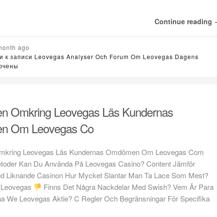
Continue reading
 month ago
и
к записи Leovegas Analyser Och Forum Om Leovegas Dagens
ючены
 Omkring Leovegas Läs Kundernas
n Om Leovegas Co
kring Leovegas Läs Kundernas Omdömen Om Leovegas Com
etoder Kan Du Använda På Leovegas Casino? Content Jämför
d Liknande Casinon Hur Mycket Slantar Man Ta Lace Som Mest?
 Leovegas
Finns Det Några Nackdelar Med Swish? Vem Är Para
na We Leovegas Aktie? C Regler Och Begränsningar För Specifika