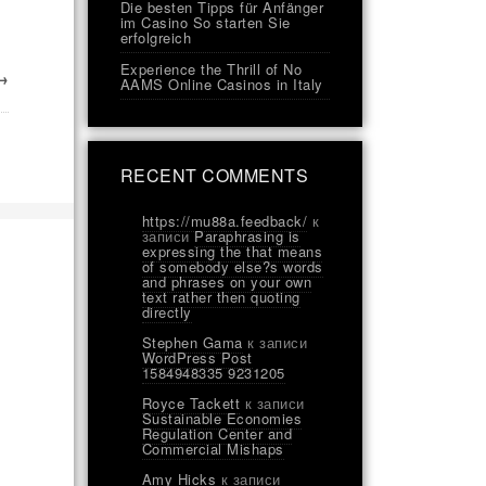
Die besten Tipps für Anfänger
im Casino So starten Sie
erfolgreich
Experience the Thrill of No
 →
AAMS Online Casinos in Italy
RECENT COMMENTS
https://mu88a.feedback/
к
записи
Paraphrasing is
expressing the that means
of somebody else?s words
and phrases on your own
text rather then quoting
directly
Stephen Gama
к записи
WordPress Post
1584948335 9231205
Royce Tackett
к записи
Sustainable Economies
Regulation Center and
Commercial Mishaps
Amy Hicks
к записи