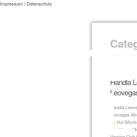
Impressum
|
Datenschutz
Cate
Handla L
Leovegas
Handla Leove
Leovegas Ab:
Hur Mycke
Leo Vegas Me
Varning Och 