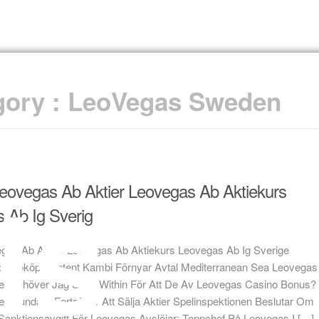
gory :
LeoVegas Sweden
eovegas Ab Aktier Leovegas Ab Aktiekurs
 Ab Ig Sverig
gas Ab Aktier Leovegas Ab Aktiekurs Leovegas Ab Ig Sverige
 Uppköp Content Kambi Förnyar Avtal Mediterranean Sea Leovegas
t Behöver Jag Sätta Within För Att De Av Leovegas Casino Bonus?
dgrundare Fortsätter Att Sälja Aktier Spelinspektionen Beslutar Om
Sanktionsavgift För Leovegas Avslöjar: Toppchef På Leovegas I […]