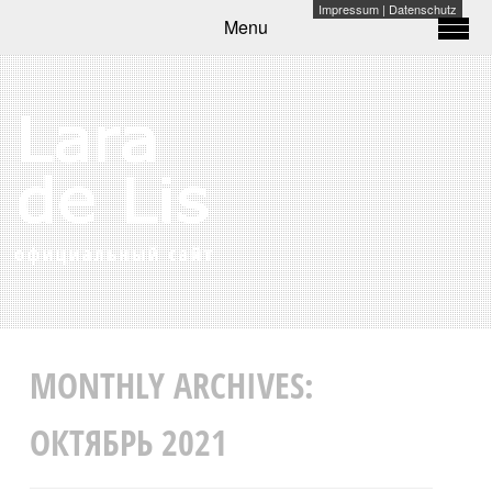
Impressum
|
Datenschutz
Menu
MONTHLY ARCHIVES:
ОКТЯБРЬ 2021