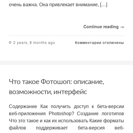
очень важна. Она привлекает внимание, […]
Continue reading →
к
2 years, 8 months ago
Комментарии
отключены
записи
Микроданные
и
как
они
влияют
Что такое Фотошоп: описание,
на
рейтинги
возможности, интерфейс
страницы
в
поиске
Содержание Как получить доступ к бета-версии
веб-приложения Photoshop? Создание логотипов
Что это такое и как их использовать Какие форматы
файлов поддерживает бета-версия веб-