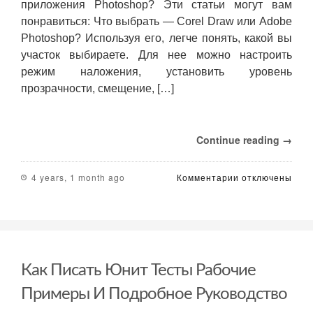
приложения Photoshop? Эти статьи могут вам
понравиться: Что выбрать — Corel Draw или Adobe
Photoshop? Используя его, легче понять, какой вы
участок выбираете. Для нее можно настроить
режим наложения, установить уровень
прозрачности, смещение, […]
Continue reading →
к
4 years, 1 month ago
Комментарии
отключены
записи
Что
такое
Фотошоп:
описание,
возможности,
Как Писать Юнит Тесты Рабочие
интерфейс
Примеры И Подробное Руководство