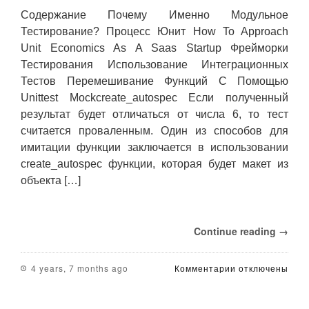
Содержание Почему Именно Модульное
Тестирование? Процесс Юнит How To Approach
Unit Economics As A Saas Startup Фрейморки
Тестирования Использование Интеграционных
Тестов Перемешивание Функций С Помощью
Unittest Mockcreate_autospec Если полученный
результат будет отличаться от числа 6, то тест
считается проваленным. Один из способов для
имитации функции заключается в использовании
create_autospec функции, которая будет макет из
объекта […]
Continue reading →
к
4 years, 7 months ago
Комментарии
отключены
записи
Как
Писать