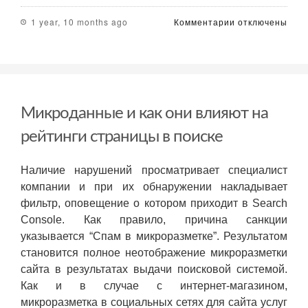
к
1 year, 10 months ago
Комментарии
отключены
записи
IT
Курсы
тайм
менеджмента
Professional.
Микроданные и как они влияют на
Киев
Онлайн
рейтинги страницы в поиске
курсы
Наличие нарушений просматривает специалист
компании и при их обнаружении накладывает
фильтр, оповещение о котором приходит в Search
Console. Как правило, причина санкции
указывается “Спам в микроразметке”. Результатом
становится полное неотображение микроразметки
сайта в результатах выдачи поисковой системой.
Как и в случае с интернет-магазином,
микроразметка в социальных сетях для сайта услуг