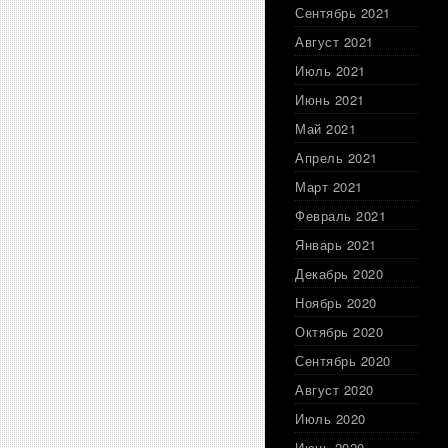
Сентябрь 2021
Август 2021
Июль 2021
Июнь 2021
Май 2021
Апрель 2021
Март 2021
Февраль 2021
Январь 2021
Декабрь 2020
Ноябрь 2020
Октябрь 2020
Сентябрь 2020
Август 2020
Июль 2020
Июнь 2020