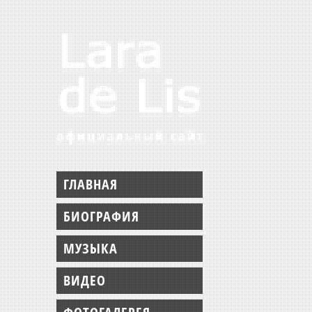
ГЛАВНАЯ
БИОГРАФИЯ
МУЗЫКА
ВИДЕО