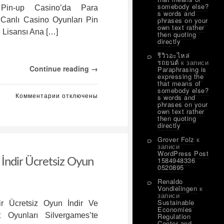
somebody else?
 Pin-up Casino’da Para
s words and
 Canlı Casino Oyunları Pin
phrases on your
own text rather
Lisansı Ana […]
then quoting
directly
รีวิวอะไหล่
รถยนต์
к записи
Continue reading →
Paraphrasing is
expressing the
that means of
somebody else?
к
Комментарии
отключены
s words and
phrases on your
записи
own text rather
Ücretsiz
then quoting
Slot
directly
Oyunları
Grover Folz
к
Silvergames’te
записи
Çevrimiçi
WordPress Post
1584948336
İndir Ücretsiz Oyun
Oynayın
0520895
Renaldo
Vondielingen
к
записи
Sustainable
ir Ücretsiz Oyun İndir Ve
Economies
 Oyunları Silvergames’te
Regulation
Center and