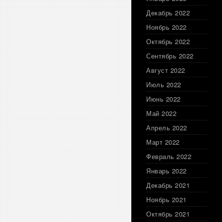
Декабрь 2022
Ноябрь 2022
Октябрь 2022
Сентябрь 2022
Август 2022
Июль 2022
Июнь 2022
Май 2022
Апрель 2022
Март 2022
Февраль 2022
Январь 2022
Декабрь 2021
Ноябрь 2021
Октябрь 2021