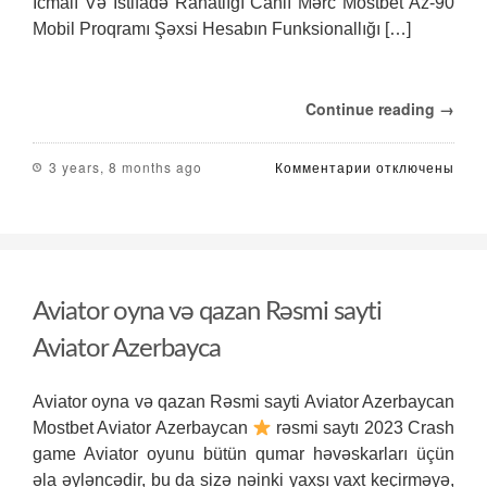
Icmalı Və Istifadə Rahatlığı Canlı Mərc Mostbet Az-90
Mobil Proqramı Şəxsi Hesabın Funksionallığı […]
Continue reading →
к
3 years, 8 months ago
Комментарии
отключены
записи
Mostbet
Az
90
Kazino
Azerbaycan
Aviator oyna və qazan Rəsmi sayti
Ən
Yaxşı
Aviator Azerbayca
Bukmeyker
Rəsmi
Say
Aviator oyna və qazan Rəsmi sayti Aviator Azerbaycan
Mostbet Aviator Azerbaycan
rəsmi saytı 2023 Crash
game Aviator oyunu bütün qumar həvəskarları üçün
əla əyləncədir, bu da sizə nəinki yaxşı vaxt keçirməyə,