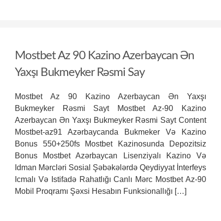
Mostbet-
az91:
İdman
Mərcləri
Və
Mostbet Az 90 Kazino Azerbaycan Ən
Giri
Medequal
Yaxşı Bukmeyker Rəsmi Say
Systems
&
Supplies
Mostbet Az 90 Kazino Azerbaycan Ən Yaxşı
In
Bukmeyker Rəsmi Sayt Mostbet Az-90 Kazino
Azerbaycan Ən Yaxşı Bukmeyker Rəsmi Sayt Content
Mostbet-az91 Azərbaycanda Bukmeker Və Kazino
Bonus 550+250fs Mostbet Kazinosunda Depozitsiz
Bonus Mostbet Azərbaycan Lisenziyalı Kazino Və
Idman Mərcləri Sosial Şəbəkələrdə Qeydiyyat İnterfeys
Icmalı Və Istifadə Rahatlığı Canlı Mərc Mostbet Az-90
Mobil Proqramı Şəxsi Hesabın Funksionallığı […]