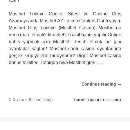
Mostbet Türkiye Güncel Sitesi ve Casino Giriş
Azərbaycanda Mostbet AZ casino Content Canlı yayım
Mostbet Giriş Türkiye (Mostbet Casino) Mostbet-də
necə mərc etməli? Mostbet’te nasıl bahis yapılır Online
bahis yapmak için Mostbet’i tercih etmek ne gibi
avantajlar sağlar? Mostbet canlı casino oyunlarında
gerçek krupiyelerle mi oynanır? Diğer Mostbet casino
bonus teklifleri Tətbiqdə niyə Mostbet giriş […]
Continue reading →
к
3 years, 9 months ago
Комментарии
отключены
записи
Mostbet
Türkiye
Güncel
Sitesi