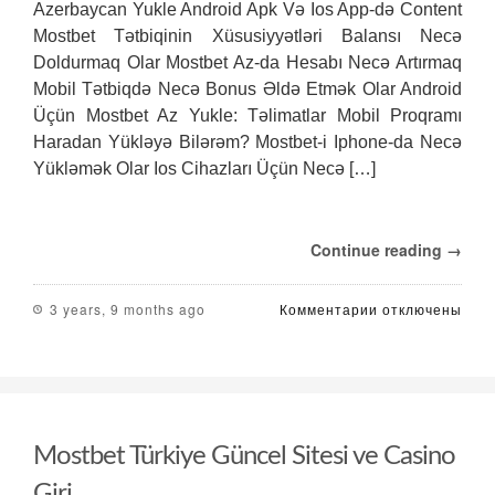
Azerbaycan Yukle Android Apk Və Ios App-də Content
Mostbet Tətbiqinin Xüsusiyyətləri Balansı Necə
Doldurmaq Olar Mostbet Az-da Hesabı Necə Artırmaq
Mobil Tətbiqdə Necə Bonus Əldə Etmək Olar Android
Üçün Mostbet Az Yukle: Təlimatlar Mobil Proqramı
Haradan Yükləyə Bilərəm? Mostbet-i Iphone-da Necə
Yükləmək Olar Ios Cihazları Üçün Necə […]
Continue reading →
к
3 years, 9 months ago
Комментарии
отключены
записи
Mostbet
Yukle
Azerbaycan
Android
Apk
Mostbet Türkiye Güncel Sitesi ve Casino
&
I
Giri