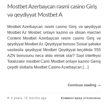
ve
Mostbet Azerbaycan rəsmi casino Giriş
Casino
Giri
və qeydiyyat Mostbet A
Mostbet Azerbaycan rəsmi casino Giriş və qeydiyyat
Mostbet Az Mosbet: onlayn kazino və idman mərcləri
Content Mostbet Azerbaycan rəsmi casino Giriş və
qeydiyyat Mostbet Az Qeydiyyat bonusu Sosial şəbəkə
vasitəsilə qeydiyyat Mostbet Qeydiyyat keçdikdə 555
AZN bonusunu necə əldə etmək olar? Sayt interfeysi
Totalizator mostbet Canlı Mostbet onlayn kazino Geniş
çeşidli slotlarla Mostbet Casino Azərbaycan […]
Continue reading →
к
3 years, 10 months ago
Комментарии
отключены
записи
Mostbet