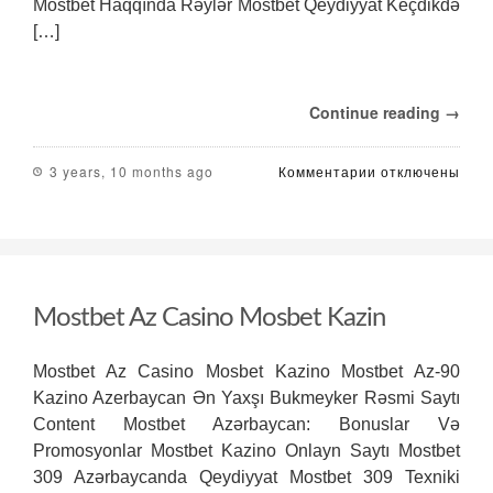
Mostbet Haqqında Rəylər Mostbet Qeydiyyat Keçdikdə
[…]
Continue reading →
к
3 years, 10 months ago
Комментарии
отключены
записи
Mosbet:
Onlayn
Kazino
Və
Idman
Mostbet Az Casino Mosbet Kazin
Mərclər
Mostbet Az Casino Mosbet Kazino Mostbet Az-90
Kazino Azerbaycan Ən Yaxşı Bukmeyker Rəsmi Saytı
Content Mostbet Azərbaycan: Bonuslar Və
Promosyonlar Mostbet Kazino Onlayn Saytı Mostbet
309 Azərbaycanda Qeydiyyat Mostbet 309 Texniki