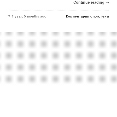
Continue reading →
к
1 year, 5 months ago
Комментарии
отключены
записи
Лицензированн
игральные
эмуляторы
в
web-
club
azino777
онлайн