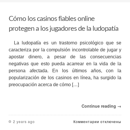
Not
On
Gamstop
Cómo los casinos fiables online
Uk
Verified
protegen a los jugadores de la ludopatía
Record
Oct
202
La ludopatía es un trastorno psicológico que se
caracteriza por la compulsión incontrolable de jugar y
apostar dinero, a pesar de las consecuencias
negativas que esto pueda acarrear en la vida de la
persona afectada. En los últimos años, con la
popularización de los casinos en línea, ha surgido la
preocupación acerca de cómo […]
Continue reading →
к
2 years ago
Комментарии
отключены
записи