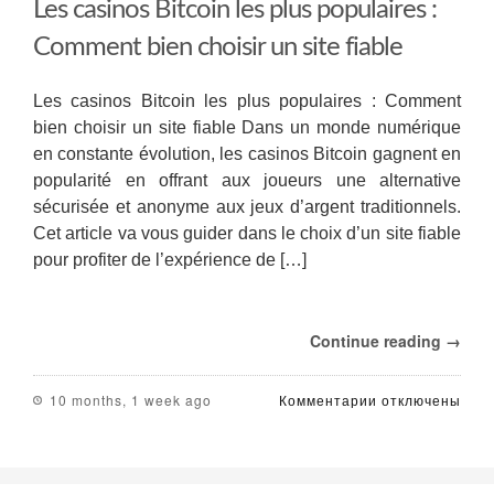
Les casinos Bitcoin les plus populaires :
France
:
Comment bien choisir un site fiable
promotions
saisonnières
Les casinos Bitcoin les plus populaires : Comment
bien choisir un site fiable Dans un monde numérique
en constante évolution, les casinos Bitcoin gagnent en
popularité en offrant aux joueurs une alternative
sécurisée et anonyme aux jeux d’argent traditionnels.
Cet article va vous guider dans le choix d’un site fiable
pour profiter de l’expérience de […]
Continue reading →
к
10 months, 1 week ago
Комментарии
отключены
записи
Les
casinos
Bitcoin