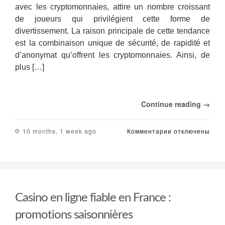
avec les cryptomonnaies, attire un nombre croissant
de joueurs qui privilégient cette forme de
divertissement. La raison principale de cette tendance
est la combinaison unique de sécurité, de rapidité et
d’anonymat qu’offrent les cryptomonnaies. Ainsi, de
plus […]
Continue reading →
к
10 months, 1 week ago
Комментарии
отключены
записи
Pourquoi
de
plus
en
plus
Casino en ligne fiable en France :
de
joueurs
promotions saisonnières
recommandent