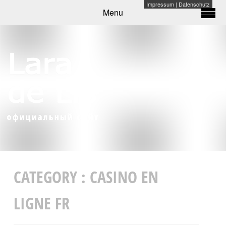
Impressum
|
Datenschutz
Menu
CATEGORY :
CASINO EN
LIGNE FR