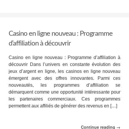
записи
Casino
live
en
ligne
français
Casino en ligne nouveau : Programme
:
Avantages
d’affiliation à découvrir
des
casinos
avec
Casino en ligne nouveau : Programme d’affiliation à
live
découvrir Dans l’univers en constante évolution des
dealers
jeux d’argent en ligne, les casinos en ligne nouveau
émergent avec des offres innovantes. Parmi ces
nouveautés, les programmes d’affiliation se
démarquent comme une opportunité intéressante pour
les partenaires commerciaux. Ces programmes
permettent aux affiliés de générer des revenus en […]
Continue reading →