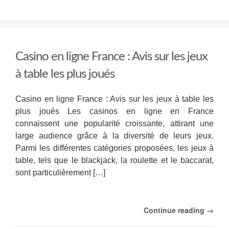
Les
meilleures
plateformes
de
crypto
Casino en ligne France : Avis sur les jeux
casino
:
à table les plus joués
Ce
que
vous
Casino en ligne France : Avis sur les jeux à table les
devez
plus joués Les casinos en ligne en France
savoir
connaissent une popularité croissante, attirant une
large audience grâce à la diversité de leurs jeux.
Parmi les différentes catégories proposées, les jeux à
table, tels que le blackjack, la roulette et le baccarat,
sont particulièrement […]
Continue reading →