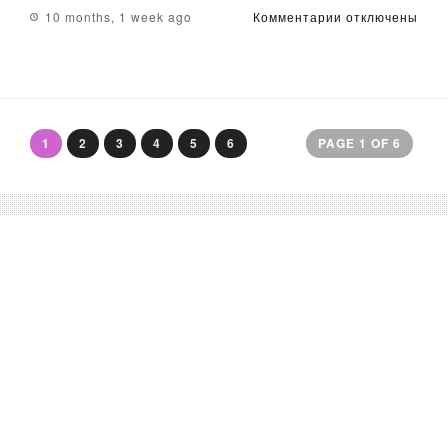
к
10 months, 1 week ago
Комментарии
отключены
записи
Casino
en
ligne
France
:
1
2
3
4
5
6
PAGE 1 OF 6
Avis
sur
les
jeux
à
table
les
plus
joués