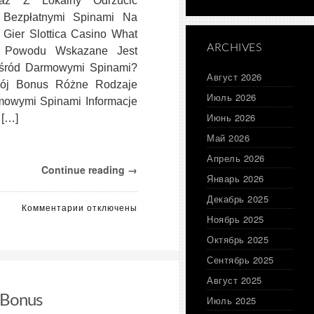
raz Z Lokalny Odrzucić
 Bezpłatnymi Spinami Na
 Gier Slottica Casino What
ARCHIVES
o Powodu Wskazane Jest
śród Darmowymi Spinami?
Август 2026
ój Bonus Różne Rodzaje
Июль 2026
owymi Spinami Informacje
Июнь 2026
 […]
Май 2026
Апрель 2026
Continue reading →
Январь 2026
Декабрь 2025
к
Комментарии
отключены
Ноябрь 2025
записи
Kasyno
Октябрь 2025
Slottica
Сентябрь 2025
Które
Zwiększą
Август 2025
Twoje
n Bonus
Szanse
Июль 2025