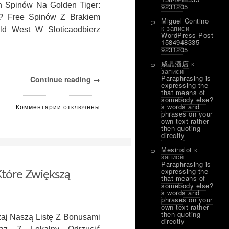
 Spinów Na Golden Tiger:
9231205
? Free Spinów Z Brakiem
Miguel Contino
к записи
d West W Sloticaodbierz
WordPress Post
1584948335
9231205
威晶酒店
к
записи
Paraphrasing is
Continue reading →
expressing the
that means of
somebody else?
к
s words and
Комментарии
отключены
phrases on your
записи
own text rather
Slottica
then quoting
directly
Casino
Bonus
Mesinslot
к
Wpłać
записи
Paraphrasing is
Co
expressing the
Które Zwiększą
Najmniej
that means of
somebody else?
s words and
phrases on your
own text rather
then quoting
zaj Naszą Listę Z Bonusami
directly