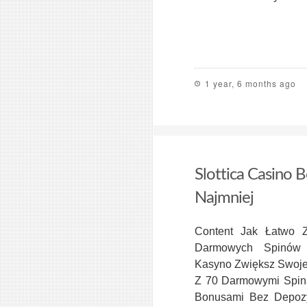
1 year, 6 months ago
Slottica Casino
Najmniej
Content Jak Łatwo 
Darmowych Spinów 
Kasyno Zwiększ Swoj
Z 70 Darmowymi Spina
Bonusami Bez Depozyt