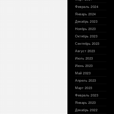
Февраль 2024
Январь 2024
Декабрь 2023
Ноябрь 2023
Октябрь 2023
Сентябрь 2023
Август 2023
Июль 2023
Июнь 2023
Май 2023
Апрель 2023
Март 2023
Февраль 2023
Январь 2023
Декабрь 2022