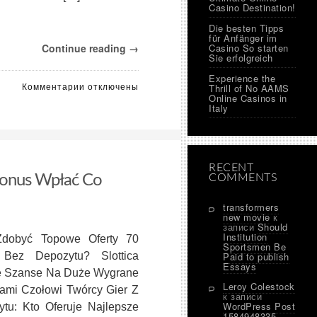
Casino Destination!
Die besten Tipps
für Anfänger im
Continue reading →
Casino So starten
Sie erfolgreich
Experience the
к
Комментарии
отключены
Thrill of No AAMS
Online Casinos in
записи
Italy
Slottica
Play
Klasycznych
Automatów
RECENT
 Bonus Wpłać Co
COMMENTS
transformers
new movie
к
записи
Should
Institution
Zdobyć Topowe Oferty 70
Sportsmen Be
Bez Depozytu? Slottica
Paid to publish
Essays
e Szanse Na Duże Wygrane
Leroy Colestock
mi Czołowi Twórcy Gier Z
к записи
WordPress Post
u: Kto Oferuje Najlepsze
1584948335