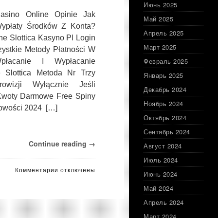
Июнь 2025
Casino Online Opinie Jak
Май 2025
ypłaty Środków Z Konta?
Апрель 2025
e Slottica Kasyno Pl Login
Март 2025
stkie Metody Płatności W
Февраль 2025
płacanie I Wypłacanie
 Slottica Metoda Nr Trzy
Январь 2025
wizji Wyłącznie Jeśli
Декабрь 2024
woty Darmowe Free Spiny
Ноябрь 2024
wości 2024 ️ […]
Октябрь 2024
Сентябрь 2024
Continue reading →
Август 2024
Июль 2024
к
Комментарии
отключены
Июнь 2024
записи
Slottica
Май 2024
Paga
Апрель 2024
Pln
Bonus
Март 2024