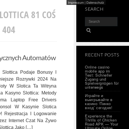
Impressum
|
Datenschutz
SEARCH
LOTTICA 81 COŚ
 404
RECENT POSTS
asycznych Automatów
Online casino
mobile app im
Slottica Podaje Bonusy I
Test: Schneller
Zugang und
niejsze Rozrywki 2024 Na
Spielvergnügen für
ty W Slotica Ta Witryna
unterwegs
 Kasyno Slottica: Metody
Играйте и
выигрывайте в
0ma Laptop Free Drivers
казино ‘Пинко
onsol W Kasynie Slotica
вход’ сегодня!
! Rejestracja I Logowanie
Experience the
Thrills of Chicken
rzez Internet Czat Na Żywo
Road APK — Your
ottica Jako […]
Ultimate Online