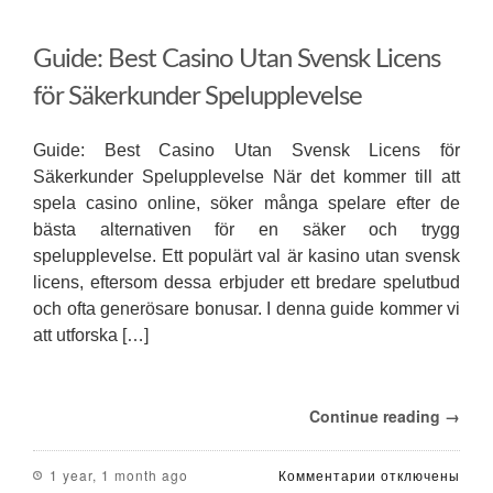
Guide: Best Casino Utan Svensk Licens
för Säkerkunder Spelupplevelse
Guide: Best Casino Utan Svensk Licens för
Säkerkunder Spelupplevelse När det kommer till att
spela casino online, söker många spelare efter de
bästa alternativen för en säker och trygg
spelupplevelse. Ett populärt val är kasino utan svensk
licens, eftersom dessa erbjuder ett bredare spelutbud
och ofta generösare bonusar. I denna guide kommer vi
att utforska […]
Continue reading →
к
1 year, 1 month ago
Комментарии
отключены