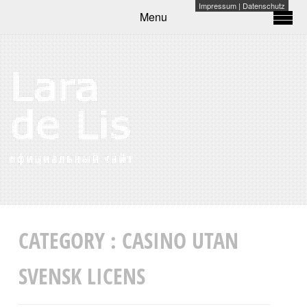
Impressum
|
Datenschutz
Menu
CATEGORY :
CASINO UTAN
SVENSK LICENS