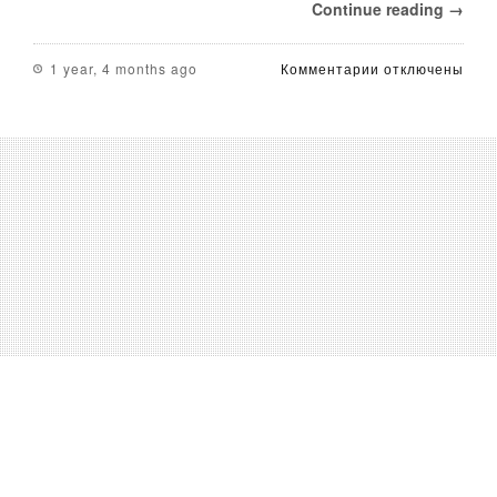
Continue reading →
к
1 year, 4 months ago
Комментарии
отключены
записи
Официальное
гэмблинг-
платформа
на
реальные
средства:
регламенты
и
положения
игры