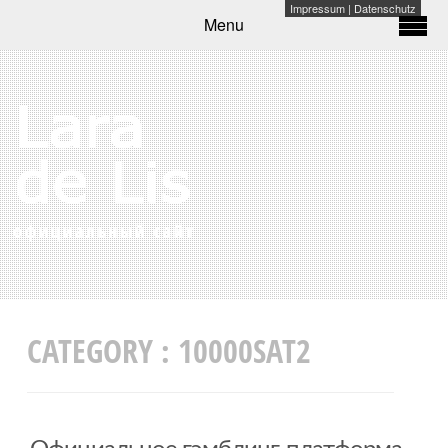
Impressum
|
Datenschutz
Menu
CATEGORY :
10000SAT2