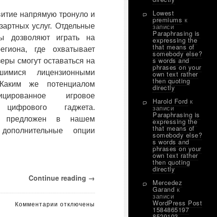
Lowest
витие напрямую тронуло и
premiums
к
зартных услуг. Отдельные
записи
Paraphrasing is
сы дозволяют играть на
expressing the
that means of
егиона, где охватывает
somebody else?
s words and
зеры смогут оставаться на
phrases on your
шимися лицензионными
own text rather
then quoting
 Каким же потенциалом
directly
цированное игровое
Harold Ford
к
цифрового гаджета.
записи
Paraphrasing is
р предложен в нашем
expressing the
that means of
 дополнительные опции
somebody else?
s words and
phrases on your
own text rather
then quoting
directly
Continue reading →
Mercedez
Garand
к
записи
WordPress Post
к
Комментарии
отключены
1584865197
записи
8529103