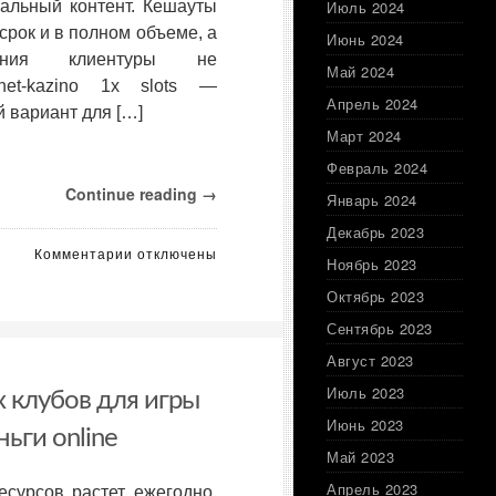
альный контент. Кешауты
Июль 2024
рок и в полном объеме, а
Июнь 2024
ения клиентуры не
Май 2024
rnet-kazino 1x slots —
Апрель 2024
 вариант для […]
Март 2024
Февраль 2024
Continue reading →
Январь 2024
Декабрь 2023
к
Комментарии
отключены
Ноябрь 2023
записи
На
Октябрь 2023
каких
Сентябрь 2023
условиях
предлагается
Август 2023
поиграть
Июль 2023
 клубов для игры
в
1х
Июнь 2023
ьги online
слот
Май 2023
на
real
Апрель 2023
есурсов растет ежегодно.