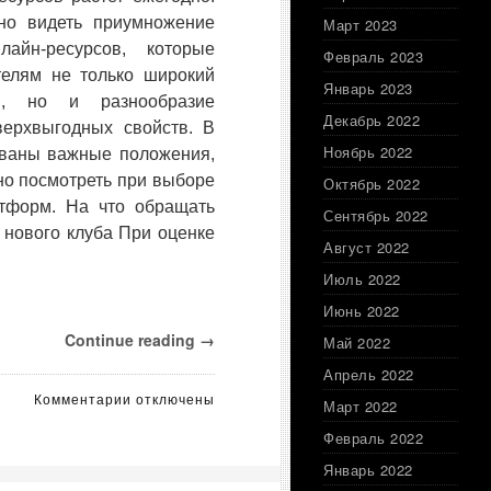
money:
но видеть приумножение
Март 2023
ставки
айн-ресурсов, которые
в
Февраль 2023
internet
телям не только широкий
Январь 2023
kazino
в, но и разнообразие
Декабрь 2022
верхвыгодных свойств. В
Ноябрь 2022
ованы важные положения,
но посмотреть при выборе
Октябрь 2022
тформ. На что обращать
Сентябрь 2022
 нового клуба При оценке
Август 2022
Июль 2022
Июнь 2022
Continue reading →
Май 2022
Апрель 2022
к
Комментарии
отключены
Март 2022
записи
Февраль 2022
Перечень
новых
Январь 2022
клубов