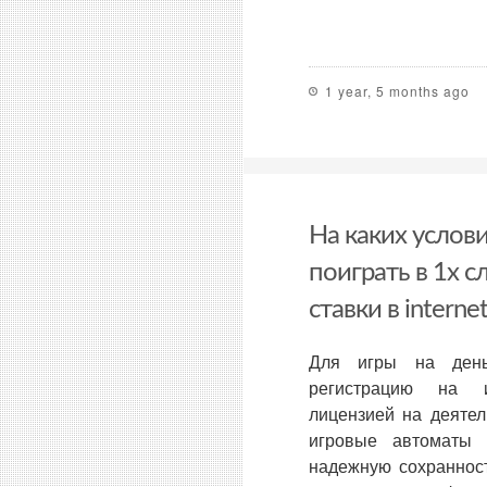
1 year, 5 months ago
На каких услов
поиграть в 1х сл
ставки в interne
Для игры на день
регистрацию на 
лицензией на деятель
игровые автоматы 
надежную сохраннос