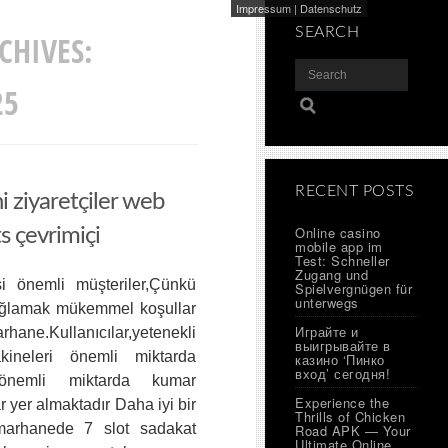
Impressum
|
Datenschutz
SEARCH
CHIVES:
25
RECENT POSTS
ni ziyaretçiler web
Online casino
s çevrimiçi
mobile app im
Test: Schneller
Zugang und
i önemli müşteriler,Çünkü
Spielvergnügen für
unterwegs
sağlamak mükemmel koşullar
Играйте и
ane.Kullanıcılar,yetenekli
выигрывайте в
kineleri önemli miktarda
казино ‘Пинко
вход’ сегодня!
r önemli miktarda kumar
Experience the
r yer almaktadır Daha iyi bir
Thrills of Chicken
marhanede 7 slot sadakat
Road APK — Your
Ultimate Online