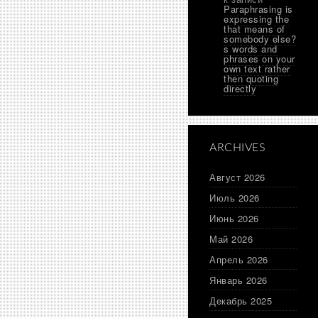
Paraphrasing is
expressing the
that means of
somebody else?
s words and
phrases on your
own text rather
then quoting
directly
ARCHIVES
Август 2026
Июль 2026
Июнь 2026
Май 2026
Апрель 2026
Январь 2026
Декабрь 2025