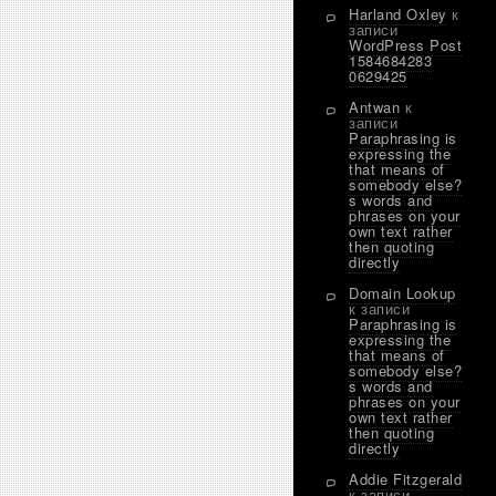
Harland Oxley
к
записи
WordPress Post
1584684283
0629425
Antwan
к
записи
Paraphrasing is
expressing the
that means of
somebody else?
s words and
phrases on your
own text rather
then quoting
directly
Domain Lookup
к записи
Paraphrasing is
expressing the
that means of
somebody else?
s words and
phrases on your
own text rather
then quoting
directly
Addie Fitzgerald
к записи