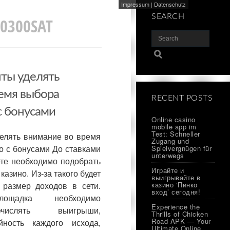
Impressum
|
Datenschutz
SEARCH
0300SAT
ты уделять
емя выбора
RECENT POSTS
с бонусами
Online casino
mobile app im
Test: Schneller
елять внимание во время
Zugang und
Spielvergnügen für
о с бонусами До ставками
unterwegs
ете необходимо подобрать
Играйте и
казино. Из-за такого будет
выигрывайте в
казино ‘Пинко
 размер доходов в сети.
вход’ сегодня!
лощадка необходимо
Experience the
числять выигрыши,
Thrills of Chicken
Road APK — Your
йность каждого исхода,
Ultimate Online