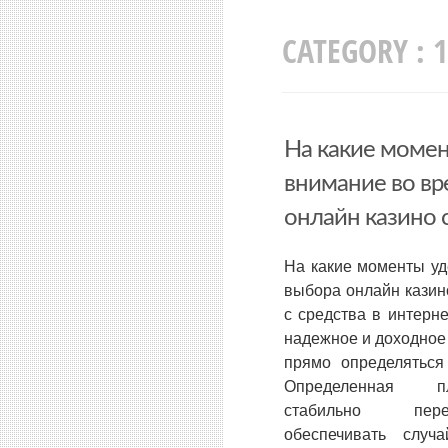
CATEGORY :
1
На какие момен
внимание во вр
онлайн казино 
На какие моменты уд
выбора онлайн казин
с средства в интерн
надежное и доходное 
прямо определяться
Определенная п
стабильно пере
обеспечивать случа