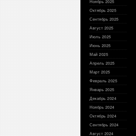
Ноябрь 2025
Октябрь 2025
Сентябрь 2025
Август 2025
Июль 2025
Июнь 2025
Май 2025
Апрель 2025
Март 2025
Февраль 2025
Январь 2025
Декабрь 2024
Ноябрь 2024
Октябрь 2024
Сентябрь 2024
Август 2024