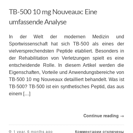
lo
que
TB-500 10 mg Nouveaux: Eine
Necesitas
Saber
umfassende Analyse
In der Welt der modernen Medizin und
Sportwissenschaft hat sich TB-500 als eines der
vielversprechendsten Peptide etabliert. Besonders in
der Rehabilitation von Verletzungen spielt es eine
entscheidende Rolle. In diesem Artikel werden die
Eigenschaften, Vorteile und Anwendungsbereiche von
TB-500 10 mg Nouveaux detailliert behandelt. Was ist
TB-500? TB-500 ist ein synthetisches Peptid, das aus
einem […]
Continue reading →
к
1 year, 6 months ago
Комментарии
отключены