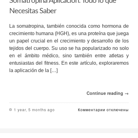
Somatropina Aplicación: Todo lo que
Necesitas Saber
La somatropina, también conocida como hormona de
crecimiento humana (HGH), es una proteína que juega
un papel crucial en el crecimiento y desarrollo de los
tejidos del cuerpo. Su uso se ha popularizado no solo
en el ámbito médico, sino también entre atletas y
entusiastas del fitness. En este artículo, exploraremos
la aplicación de la […]
Continue reading →
к
1 year, 5 months ago
Комментарии
отключены
записи
Somatropina
Aplicación:
Todo