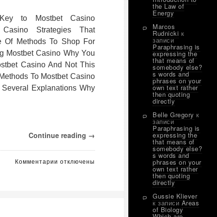
000
the Law of
Energy
New
Key to Mostbet Casino
Player
Marcos
 Casino Strategies That
Promo
Rudnicki
к
записи
e Of Methods To Shop For
March
Paraphrasing is
2024
ng Mostbet Casino Why You
expressing the
that means of
stbet Casino And Not This
somebody else?
s words and
 Methods To Mostbet Casino
phrases on your
own text rather
h Several Explanations Why
then quoting
directly
Belle Gregory
к
записи
Paraphrasing is
Continue reading →
expressing the
that means of
somebody else?
s words and
к
Комментарии
отключены
phrases on your
own text rather
записи
then quoting
Slottica
directly
Sport
Gussie Kliever
The
к записи
Areas
Best
of Biology
Free
Which are