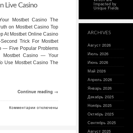
Impacted by
in Live Casino
Casino
Unique Fields
Slot
Games
 Your Mostbet Casino The
ruth on Mostbet Casino Top
ARCHIVES
p At Mostbet Online Casino
-Second Trick For Mostbet
Август 2026
o — Five Popular Problems
Июль 2026
id Mostbet Casino — Your
Июнь 2026
To Use Mostbet Casino The
Май 2026
Апрель 2026
Январь 2026
Continue reading →
Декабрь 2025
Ноябрь 2025
к
Комментарии
отключены
записи
Октябрь 2025
62
Сентябрь 2025
Slottica
Bitcoin
Август 2025