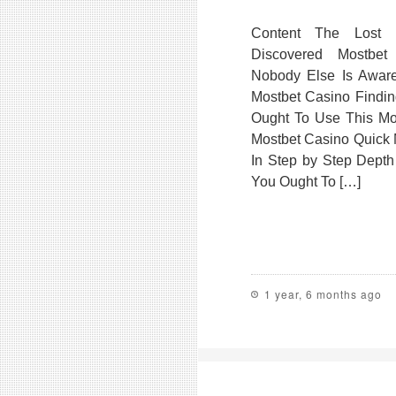
Content The Lost 
Discovered Mostbet
Nobody Else Is Awar
Mostbet Casino Findi
Ought To Use This Mo
Mostbet Casino Quick
In Step by Step Dept
You Ought To […]
1 year, 6 months ago