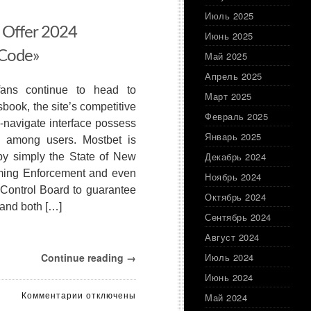
Live
Июль 2025
Casino
 Offer 2024
Июнь 2025
Code»
Май 2025
Апрель 2025
 fans continue to head to
Март 2025
sbook, the site’s competitive
Февраль 2025
-navigate interface possess
Январь 2025
s among users. Mostbet is
Декабрь 2024
 by simply the State of New
aming Enforcement and even
Ноябрь 2024
Control Board to guarantee
Октябрь 2024
and both […]
Сентябрь 2024
Август 2024
Continue reading →
Июль 2024
Июнь 2024
к
Комментарии
отключены
Май 2024
записи