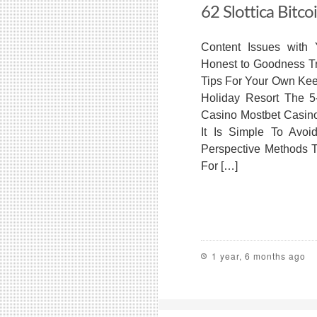
62 Slottica Bitco
Content Issues with
Honest to Goodness T
Tips For Your Own Kee
Holiday Resort The 5
Casino Mostbet Casin
It Is Simple To Avo
Perspective Methods 
For […]
1 year, 6 months ago