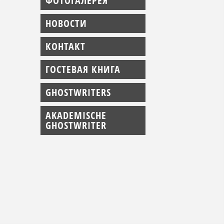
ФОТОГАЛЕРЕЯ
НОВОСТИ
КОНТАКТ
ГОСТЕВАЯ КНИГА
GHOSTWRITERS
AKADEMISCHE
GHOSTWRITER