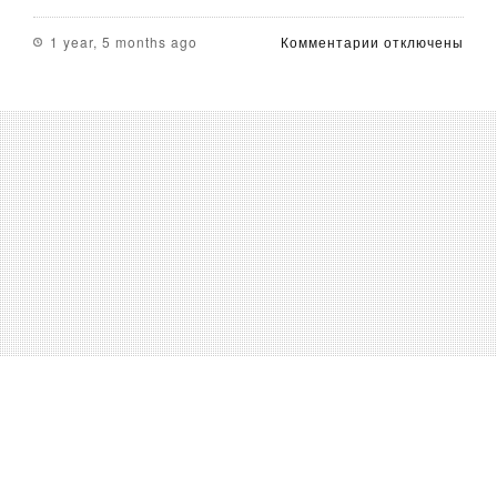
к
1 year, 5 months ago
Комментарии
отключены
записи
Мобильное
kazino
для
планшета:
какая
это
площадка
и
как
его
эксплуатироват