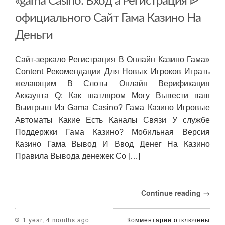
«gama Casino: Вход а Регистрация ᐉ
официального Сайт Гама Казино На
Деньги
Сайт-зеркало Регистрация В Онлайн Казино Гама»
Content Рекомендации Для Новых Игроков Играть
желающим В Слоты Онлайн Верификация
Аккаунта Q: Как шатляром Могу Вывести ваш
Выигрыш Из Gama Casino? Гама Казино Игровые
Автоматы Какие Есть Каналы Связи У службе
Поддержки Гама Казино? Мобильная Версия
Казино Гама Вывод И Ввод Денег На Казино
Правила Вывода денежек Со […]
Continue reading →
к
1 year, 4 months ago
Комментарии
отключены