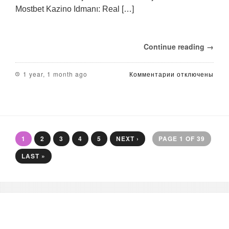
Mostbet Kazino Idmanı: Real […]
Continue reading →
к
1 year, 1 month ago
Комментарии
отключены
записи
Mostbet
Türkiye:
Resmi
Internet
Site,
1
2
3
4
5
NEXT ›
PAGE 1 OF 39
Kayıt,
Bonus
LAST »
5
673
Giriş
Yapmak