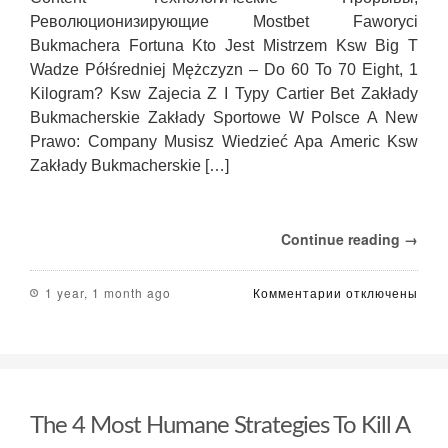
Революционизирующие Mostbet Faworyci
Bukmachera Fortuna Kto Jest Mistrzem Ksw Big T
Wadze Półśredniej Mężczyzn – Do 60 To 70 Eight, 1
Kilogram? Ksw Zajecia Z I Typy Cartier Bet Zakłady
Bukmacherskie Zakłady Sportowe W Polsce A New
Prawo: Company Musisz Wiedzieć Apa Americ Ksw
Zakłady Bukmacherskie […]
Continue reading →
к
1 year, 1 month ago
Комментарии
отключены
записи
Ksw
Typy
When
I
Kursy
The 4 Most Humane Strategies To Kill A
Bukmacherskie
Typy