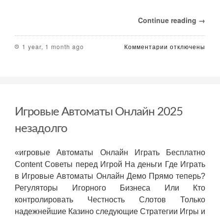
Continue reading →
к
1 year, 1 month ago
Комментарии
отключены
записи
¿Dónde
comprar
oxandrolona
24
Игровые Автоматы Онлайн 2025
незадолго
«игровые Автоматы Онлайн Играть Бесплатно
Content Советы перед Игрой На деньги Где Играть
в Игровые Автоматы Онлайн Демо Прямо теперь?
Регуляторы Игорного Бизнеса Или Кто
контролировать Честность Слотов Только
надежнейшие Казино следующие Стратегии Игры и