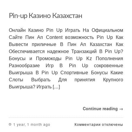
Pin-up Казино Казахстан
Онлайн Казино Pin Up Играть На Официальном
Сайте Пин Ап Content возможность Pin Up Как
Вывести приличные В Пин Ап Казахстан Как
Обеспечивается надежное Транзакций В Pin Up?
Бонусы и Промокоды Pin Up Kz Пополнения
Разнообразие Игр В Pin Up сокровенные
Выигрыша В Pin Up Спортивные Бонусы Какие
Слоты Выбрать Для принятия Крупного
Выигрыша? Играть […]
Continue reading →
к
1 year, 1 month ago
Комментарии
отключены
записи