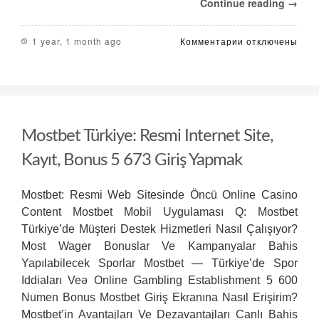
Continue reading →
к
1 year, 1 month ago
Комментарии
отключены
записи
«Benefit
Bez
Depozytu
W
Mostbet Türkiye: Resmi Internet Site,
Kasynach
Online
Kayıt, Bonus 5 673 Giriş Yapmak
Mostbet: Resmi Web Sitesinde Öncü Online Casino
Content Mostbet Mobil Uygulaması Q: Mostbet
Türkiye’de Müşteri Destek Hizmetleri Nasıl Çalışıyor?
Most Wager Bonuslar Ve Kampanyalar Bahis
Yapılabilecek Sporlar Mostbet — Türkiye’de Spor
Iddiaları Veə Online Gambling Establishment 5 600
Numen Bonus Mostbet Giriş Ekranına Nasıl Erişirim?
Mostbet’in Avantajları Ve Dezavantajları Canlı Bahis