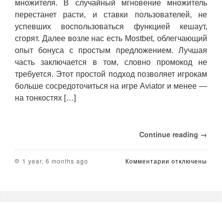
множителя. В случайный мгновение множитель
перестанет расти, и ставки пользователей, не
успевших воспользоваться функцией кешаут,
сгорят. Далее возле нас есть Mostbet, облегчающий
опыт бонуса с простым предложением. Лучшая
часть заключается в том, словно промокод не
требуется. Этот простой подход позволяет игрокам
больше сосредоточиться на игре Aviator и менее —
на тонкостях […]
Continue reading →
к
1 year, 6 months ago
Комментарии
отключены
записи
How
To
Win
Big
On