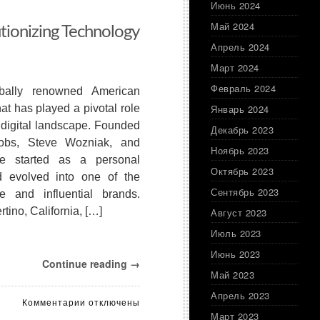
of
Июнь 2024
До
Apple
него
Май 2024
utionizing Technology
From
50
Garage
миллиардов
Апрель 2024
to
долларов.
Март 2024
Global
Если
Tech
ситуация
Февраль 2024
bally renowned American
Giant
последних
t has played a pivotal role
Январь 2024
12
 digital landscape. Founded
месяцев
Декабрь 2023
повторится,
obs, Steve Wozniak, and
Ноябрь 2023
это
e started as a personal
может
Октябрь 2023
 evolved into one of the
быть
Сентябрь 2023
e and influential brands.
не
так
tino, California, […]
Август 2023
уж
Июль 2023
и
долго.
Июнь 2023
Continue reading →
За
Май 2023
последний
год
Апрель 2023
к
Комментарии
отключены
он
записи
Март 2023
привлек