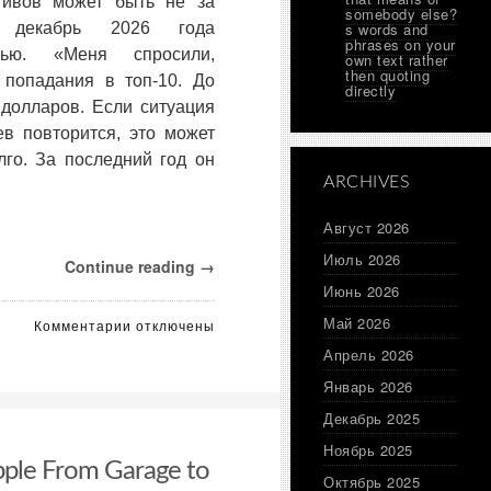
тивов может быть не за
somebody else?
в декабрь 2026 года
s words and
phrases on your
лью. «Меня спросили,
own text rather
then quoting
 попадания в топ-10. До
directly
долларов. Если ситуация
в повторится, это может
лго. За последний год он
ARCHIVES
Август 2026
Июль 2026
Continue reading →
Июнь 2026
Май 2026
к
Комментарии
отключены
записи
Апрель 2026
Балчунас
Январь 2026
отметил,
что
Декабрь 2025
вхождение
IBIT
Ноябрь 2025
pple From Garage to
в
Октябрь 2025
топ-10