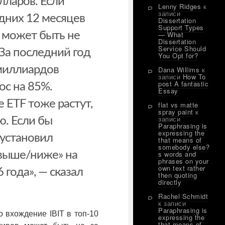
ларов. Если
Lenny Ridges
к
записи
дних 12 месяцев
Dissertation
Support Types
о может быть не
— What
Dissertation
Service Should
 За последний год
You Opt for?
миллиардов
Dana Willims
к
записи
How To
post A fantastic
ос на 85%.
Essay
 ETF тоже растут,
flat vs matte
spray paint
к
записи
аю. Если бы
Paraphrasing is
expressing the
 установил
that means of
somebody else?
выше/ниже» на
s words and
phrases on your
own text rather
 года», — сказал
then quoting
directly
Rachel Schmidt
к записи
Paraphrasing is
о вхождение IBIT в топ-10
expressing the
that means of