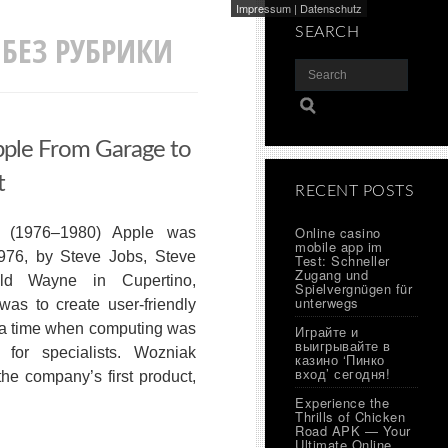
Impressum
|
Datenschutz
SEARCH
 БЕЗ РУБРИКИ
pple From Garage to
t
RECENT POSTS
Online casino
 (1976–1980) Apple was
mobile app im
1976, by Steve Jobs, Steve
Test: Schneller
Zugang und
ld Wayne in Cupertino,
Spielvergnügen für
unterwegs
 was to create user-friendly
 a time when computing was
Играйте и
выигрывайте в
 for specialists. Wozniak
казино ‘Пинко
вход’ сегодня!
the company’s first product,
Experience the
Thrills of Chicken
Road APK — Your
Ultimate Online