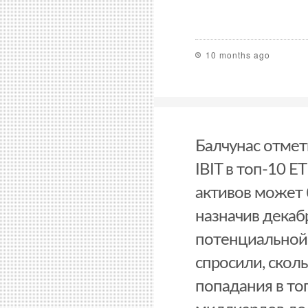
10 months ago
Балчунас отмет
IBIT в топ-10 E
активов может 
назначив декаб
потенциальной
спросили, скол
попадания в топ