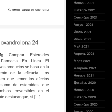
коэффициент
Ноябрь 2021
«выше/
к
Комментарии
отключены
Октябрь 2021
ниже»
записи
на
Сентябрь 2021
agua
Рождество
bacteriostatica
Август 2021
2026
comprar
года»,
Июль 2021
en
—
línea
Июнь 2021
сказал
oxandrolona 24
21
Балчунас.
Май 2021
Апрель 2021
g Comprar Esteroides
Март 2021
 Farmacia En Línea El
vos productos se basa en la
Февраль 2021
nto de la eficacia. Los
Январь 2021
enen que temer los efectos
Декабрь 2020
nsumo de esteroides, que
Ноябрь 2020
bios irreversibles en el
Октябрь 2020
te destacar que, si […]
Сентябрь 2020
Август 2020