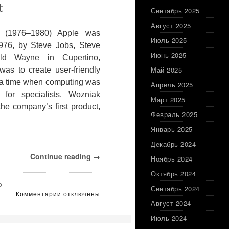
t
ETF
Сентябрь 2025
по
Август 2025
размеру
 (1976–1980) Apple was
активов
Июль 2025
1976, by Steve Jobs, Steve
может
Июнь 2025
ld Wayne in Cupertino,
быть
не
Май 2025
 was to create user-friendly
за
 a time when computing was
Апрель 2025
горами,
 for specialists. Wozniak
назначив
Март 2025
the company’s first product,
декабрь
Февраль 2025
2026
года
Январь 2025
потенциальной
Декабрь 2024
целью.
«Меня
Continue reading →
Ноябрь 2024
спросили,
Октябрь 2024
сколько
o
времени
Сентябрь 2024
к
Комментарии
отключены
до
записи
Август 2024
попадания
The
в
Июль 2024
History
топ-10.