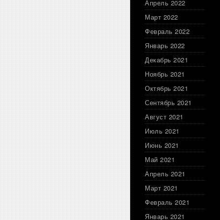
Апрель 2022
Март 2022
Февраль 2022
Январь 2022
Декабрь 2021
Ноябрь 2021
Октябрь 2021
Сентябрь 2021
Август 2021
Июль 2021
Июнь 2021
Май 2021
Апрель 2021
Март 2021
Февраль 2021
Январь 2021