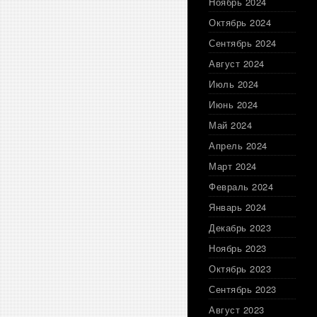
Ноябрь 2024
Октябрь 2024
Сентябрь 2024
Август 2024
Июль 2024
Июнь 2024
Май 2024
Апрель 2024
Март 2024
Февраль 2024
Январь 2024
Декабрь 2023
Ноябрь 2023
Октябрь 2023
Сентябрь 2023
Август 2023