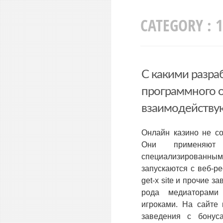
CATEGORY :
1
С какими разра
программного 
взаимодейству
Онлайн казино не со
Они применяют 
специализирован
запускаются с веб-ре
get-x site и прочие 
рода медиаторами
игроками. На сайте 
заведения с бонуса