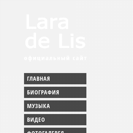
ГЛАВНАЯ
БИОГРАФИЯ
МУЗЫКА
ВИДЕО