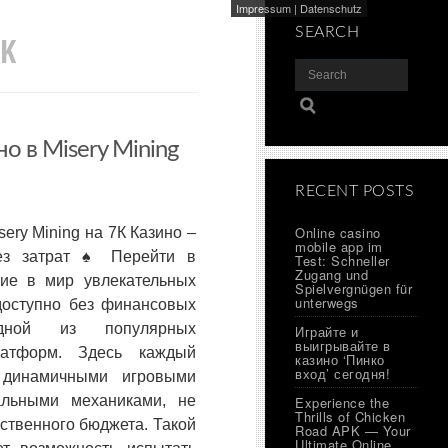
Impressum
|
Datenschutz
SEARCH
7K
о в Misery Mining
RECENT POSTS
Online casino
sery Mining на 7К Казино –
mobile app im
ез затрат ♠️ Перейти в
Test: Schneller
Zugang und
ие в мир увлекательных
Spielvergnügen für
unterwegs
доступно без финансовых
ной из популярных
Играйте и
выигрывайте в
латформ. Здесь каждый
казино ‘Пинко
вход’ сегодня!
 динамичными игровыми
альными механиками, не
Experience the
Thrills of Chicken
бственного бюджета. Такой
Road APK — Your
Ultimate Online