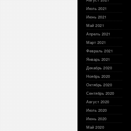
Июль 2021
Июнь 2021
Май 2021
Апрель 2021
Март 2021
Февраль 2021
Январь 2021
Декабрь 2020
Ноябрь 2020
Октябрь 2020
Сентябрь 2020
Август 2020
Июль 2020
Июнь 2020
Май 2020