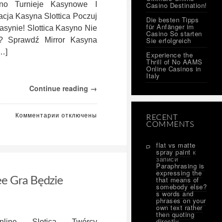
ino Turnieje Kasynowe I
Casino Destination!
acja Kasyna Slottica Poczuj
Die besten Tipps
für Anfänger im
synie! Slottica Kasyno Nie
Casino So starten
? Sprawdź Mirror Kasyna
Sie erfolgreich
[…]
Experience the
Thrill of No AAMS
Online Casinos in
Italy
Continue reading →
к
Комментарии
отключены
RECENT
записи
COMMENTS
Slottica
Jak
flat vs matte
spray paint
к
Usunąć
записи
Konto
Paraphrasing is
Turniej
expressing the
ee Gra Będzie
that means of
Tworzony
somebody else?
s words and
phrases on your
own text rather
then quoting
directly
line Slotica Twórcy