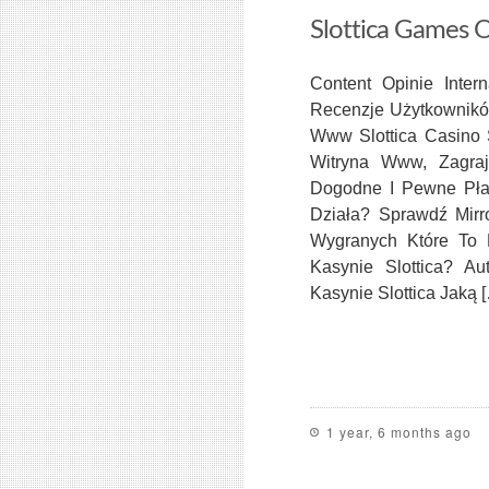
Slottica Games O
Content Opinie Inter
Recenzje Użytkowników
Www Slottica Casino S
Witryna Www, Zagraj
Dogodne I Pewne Płat
Działa? Sprawdź Mirr
Wygranych Które To
Kasynie Slottica? A
Kasynie Slottica Jaką 
1 year, 6 months ago