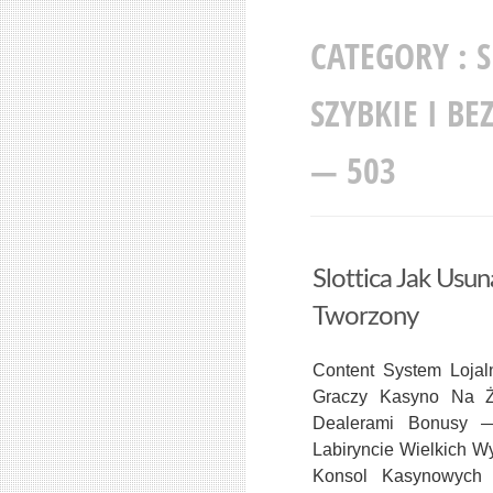
CATEGORY :
S
SZYBKIE I B
— 503
Slottica Jak Usun
Tworzony
Content System Lojal
Graczy Kasyno Na 
Dealerami Bonusy 
Labiryncie Wielkich W
Konsol Kasynowych S