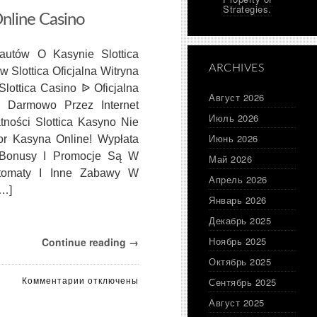
Będzie
Strategies.
nline Casino
Jeszcze
Bardziej
nautów O Kasynie Slottica
ARCHIVES
 Slottica Oficjalna Witryna
lottica Casino ᐉ Oficjalna
Август 2026
 Darmowo Przez Internet
Июль 2026
ności Slottica Kasyno Nie
Июнь 2026
or Kasyna Online! Wypłata
 Bonusy I Promocje Są W
Май 2026
utomaty I Inne Zabawy W
Апрель 2026
[…]
Январь 2026
Декабрь 2025
Ноябрь 2025
Continue reading →
Октябрь 2025
к
Комментарии
отключены
Сентябрь 2025
записи
Август 2025
Slottica