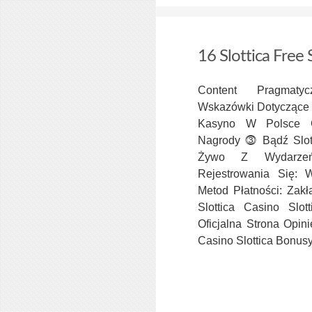
16 Slottica Free 
Content Pragmaty
Wskazówki Dotyczące 
Kasyno W Polsce C
Nagrody ⓷ Bądź Slott
Żywo Z Wydarzeń
Rejestrowania Się: 
Metod Płatności: Zak
Slottica Casino Slo
Oficjalna Strona Орі
Саsіnо Slоttіса Bonus