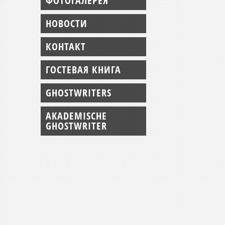
ФОТОГАЛЕРЕЯ
НОВОСТИ
КОНТАКТ
ГОСТЕВАЯ КНИГА
GHOSTWRITERS
AKADEMISCHE
GHOSTWRITER