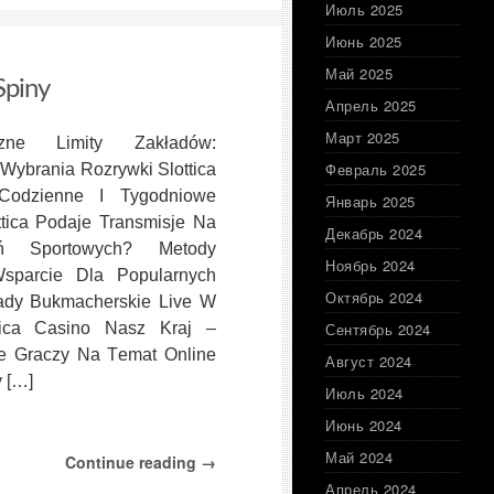
Games
Июль 2025
Online
Июнь 2025
Casino
Май 2025
Spiny
Апрель 2025
Март 2025
czne Limity Zakładów:
Февраль 2025
Wybrania Rozrywki Slottica
odzienne I Tygodniowe
Январь 2025
ica Podaje Transmisje Na
Декабрь 2024
 Sportowych? Metody
Ноябрь 2024
Wsparcie Dla Popularnych
Октябрь 2024
łady Bukmacherskie Live W
ttica Casino Nasz Kraj –
Сентябрь 2024
nіе Grасzy Nа Tеmаt Оnlіnе
Август 2024
y […]
Июль 2024
Июнь 2024
Май 2024
Continue reading →
Апрель 2024