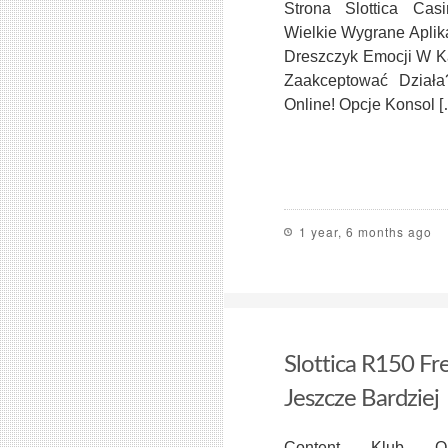
Strona Slottica Cas
Wielkie Wygrane Aplik
Dreszczyk Emocji W Ka
Zaakceptować Działa
Online! Opcje Konsol 
1 year, 6 months ago
Slottica R150 Fr
Jeszcze Bardziej
Content Klub On