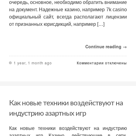
очередь, основное, необходимо обратить внимание
на документ. Надежные казино, например 7k casino
официальный сайт, всегда располагают лицензии
от признанных юрисдикций, например […]
Continue reading →
к
1 year, 1 month ago
Комментарии
отключены
записи
Оценка
надежных
виртуальных
казино:
как
Как новые техники воздействуют на
выбрать
наилучший
индустрию азартных игр
игорный
дом
Как новые техники воздействуют на индустрию
азартных игр Казино, действующие в сети,