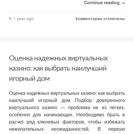
Continue reading →
к
1 year ago
Комментарии
отключены
записи
Каким
способом
играть
в
безвозмездные
Оценка надежных виртуальных
онлайн-
казино
казино: как выбрать наилучший
безо
аккаунта
игорный дом
Оценка надежных виртуальных казино: как выбрать
наилучший игорный дом Подбор доверенного
виртуального казино — проблема не из легких,
особенно для начинающих. Необходимо брать в
расчет ряд ключевых факторов, чтобы избежать
нежелательных неожиданностей. В первую