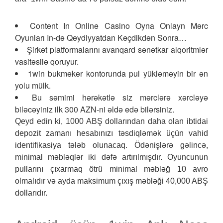
Content In Online Casino Oyna Onlayn Mərc
Oyunları In-də Qeydiyyatdan Keçdikdən Sonra…
Şirkət platformalarını avanqard sənətkar alqoritmlər
vasitəsilə qoruyur.
1win bukmeker kontorunda pul yükləməyin bir ən
yolu mülk.
Bu səmimi hərəkətlə siz mərclərə xərcləyə
biləcəyiniz ilk 300 AZN-ni əldə edə bilərsiniz.
Qeyd edin ki, 1000 ABŞ dollarından daha olan ibtidai
depozit zamanı hesabınızı təsdiqləmək üçün vahid
identifikasiya tələb olunacaq. Ödənişlərə gəlincə,
minimal məbləqlər iki dəfə artırılmışdır. Oyuncunun
pullarını çıxarmaq ötrü minimal məbləğ 10 avro
olmalıdır və ayda maksimum çıxış məbləği 40,000 ABŞ
dollarıdır.