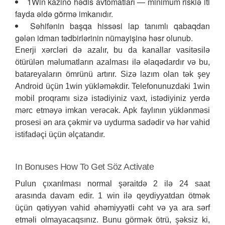
1Win kazino hədis avtomatları — minimum risklə iti
fayda əldə görmə imkanıdır.
Səhifənin başqa hissəsi lap tanımlı qabaqdan
gələn idman tədbirlərinin nümayişinə həsr olunub.
Enerji xərcləri də azalır, bu da kanallar vasitəsilə
ötürülən məlumatların azalması ilə əlaqədardır və bu,
batareyaların ömrünü artırır. Sizə lazım olan tək şey
Android üçün 1win yükləməkdir. Telefonunuzdaki 1win
mobil proqramı sizə istədiyiniz vaxt, istədiyiniz yerdə
mərc etməyə imkan verəcək. Apk faylının yüklənməsi
prosesi ən ara çəkmir və uydurma sadədir və hər vahid
istifadəçi üçün əlçatandır.
In Bonuses How To Get Söz Activate
Pulun çıxarılması normal şəraitdə 2 ilə 24 saat
arasında davam edir. 1 win ilə qeydiyyatdan ötmək
üçün qətiyyən vahid əhəmiyyətli cəht və ya ara sərf
etməli olmayacaqsınız. Bunu görmək ötrü, şəksiz ki,