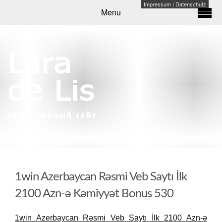
Impressum
|
Datenschutz
Menu
1win Azerbaycan Rəsmi Veb Saytı İlk
2100 Azn-ə Kəmiyyət Bonus 530
1win Azerbaycan Rəsmi Veb Saytı İlk 2100 Azn-ə