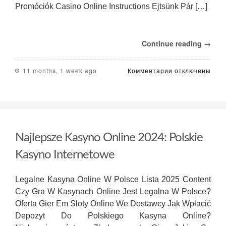
Promóciók Casino Online Instructions Ejtsünk Pár […]
Continue reading →
к
11 months, 1 week ago
Комментарии
отключены
записи
Online
Kaszinó
Vélemények
2025
Najlepsze Kasyno Online 2024: Polskie
Kasyno Internetowe
Legalne Kasyna Online W Polsce Lista 2025 Content
Czy Gra W Kasynach Online Jest Legalna W Polsce?
Oferta Gier Em Sloty Online We Dostawcy Jak Wpłacić
Depozyt Do Polskiego Kasyna Online?