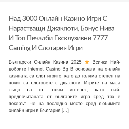
Casino
Deutschland:
Top
Над 3000 Онлайн Казино Игри С
Casinos
Im
Нарастващи Джакпоти, Бонус Нива
Or
Her
И Топ Печалби Ексклузивни 7777
Vergleich
2025
Gaming И Слотария Игри
Български Онлайн Казина 2025
Всички Най-
добрите Internet Casino Bg В основата на онлайн
казината са слот игрите, като до голяма степен на
почит са слотовете с джакпоти. Игрите на маса
също са от голям интерес, като най-
предпочитаната от българите игра сред тях е
покерът. Не на последно място сред любимите
онлайн игри в България […]