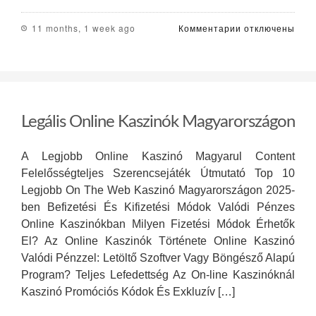
к
11 months, 1 week ago
Комментарии
отключены
записи
Ново
Онлайн
Казино
България
️
Legális Online Kaszinók Magyarországon
Novo
Online
Gambling
A Legjobb Online Kaszinó Magyarul Content
Establishment
Felelősségteljes Szerencsejáték Útmutató Top 10
2023
Legjobb On The Web Kaszinó Magyarországon 2025-
ben Befizetési És Kifizetési Módok Valódi Pénzes
Online Kaszinókban Milyen Fizetési Módok Érhetők
El? Az Online Kaszinók Története Online Kaszinó
Valódi Pénzzel: Letöltő Szoftver Vagy Böngésző Alapú
Program? Teljes Lefedettség Az On-line Kaszinóknál
Kaszinó Promóciós Kódok És Exkluzív […]