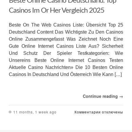
Beste Online Casino Deutschland: Top
Casinos Im Or Her Vergleich 2025
Beste On The Web Casinos Liste: Übersicht Top 25
Deutschland Content Das Wichtigste Zu Den Casinos
Online Zusammengefasst Was Zeichnet Noch Eine
Gute Online Internet Casinos Liste Aus? Sicherheit
Und Schutz Der Spieler Testkategorien: Wie
Unsereins Beste Online Internet Casinos Testen
Aktuelle Casino Nachrichten» Die 10 Besten Online
Casinos In Deutschland Und Österreich Wie Kann […]
Continue reading →
к
11 months, 1 week ago
Комментарии
отключены
записи
Beste
Online