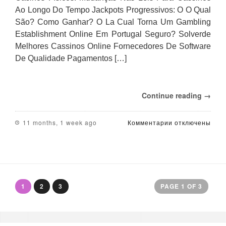
Ao Longo Do Tempo Jackpots Progressivos: O O Qual
São? Como Ganhar? O La Cual Torna Um Gambling
Establishment Online Em Portugal Seguro? Solverde
Melhores Cassinos Online Fornecedores De Software
De Qualidade Pagamentos […]
Continue reading →
к
11 months, 1 week ago
Комментарии
отключены
записи
Cassino
Online
Brasil
️
Melhores
1
2
3
PAGE 1 OF 3
Cassinos
Online
08
2025