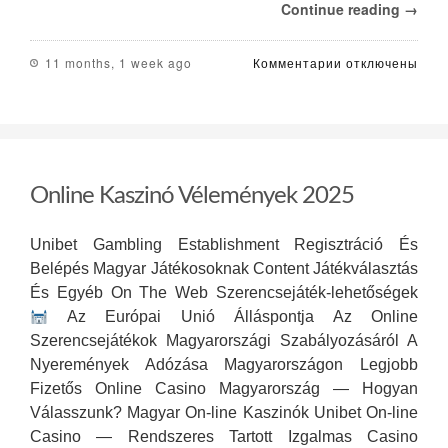
Continue reading →
к
11 months, 1 week ago
Комментарии
отключены
записи
Над
3000
Онлайн
Казино
Игри
Online Kaszinó Vélemények 2025
С
Нарастващи
Джакпоти,
Unibet Gambling Establishment Regisztráció És
Бонус
Belépés Magyar Játékosoknak Content Játékválasztás
Нива
И
És Egyéb On The Web Szerencsejáték-lehetőségek
Топ
Az Európai Unió Álláspontja Az Online
Печалби
Szerencsejátékok Magyarországi Szabályozásáról A
Ексклузивни
Nyeremények Adózása Magyarországon Legjobb
7777
Gaming
Fizetős Online Casino Magyarország — Hogyan
И
Válasszunk? Magyar On-line Kaszinók Unibet On-line
Слотария
Casino — Rendszeres Tartott Izgalmas Casino
Игри