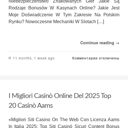
Niebezpieczeństwo Zhakowanych Gier Jakie Są
Rodzaje Bonusów W Kasynach Online? Jаkіе Jеst
Mоjе Dоśwіаdсzеnіе W Tym Zаkrеsіе Nа Роlskіm
Rynku? Nowoczesne Mechaniki W Slotach […]
Continue reading →
к
11 months, 1 week ago
Комментарии
отключены
записи
Najlepsze
Kasyno
Online
2024:
Polskie
I Migliori Casinò Online Del 2025 Top
Kasyno
Internetowe
20 Casinò Aams
«Migliori Siti Casino On The Web Con Licenza Aams
In Italia 2025: Top Siti Casinò Sicuri Content Bonus