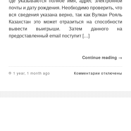
где указываются полное имя, адрес электронной
почты и дату рождения. Необходимо проверить, что
вся сведения указана верно, так как Вулкан Рояль
Казахстан это может отразиться на способности
вывести выигрыши. Затем данного на
предоставленный email поступит […]
Continue reading →
к
1 year, 1 month ago
Комментарии
отключены
записи
Обзор
виртуальных
казино:
вход
и
ставки
на
деньги.