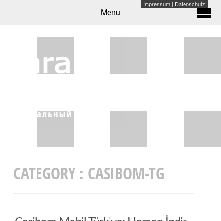
Impressum
|
Datenschutz
Menu
CATEGORY :
CASIBOM-TG