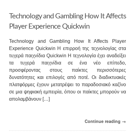
Technology and Gambling How It Affects
Player Experience Quickwin
Technology and Gambling How It Affects Player
Experience Quickwin Η επιρροή της τεχνολογίας στα
τυχερά παιχνίδια Quickwin Η τεχνολογία έχει αναδείξει
τα τυχερά παιχνίδια σε ένα νέο επίπεδο,
προσφέροντας στους παίκτες περισσότερες
δυνατότητες και επιλογές από ποτέ. Οι διαδικτυακές
πλατφόρμες έχουν μετατρέψει το παραδοσιακό καζίνο
σε μια ψηφιακή εμπειρία, όπου οι παίκτες μπορούν να
απολαμβάνουν […]
Continue reading →