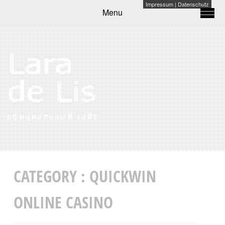
Impressum
|
Datenschutz
Menu
CATEGORY :
QUICKWIN
ONLINE CASINO