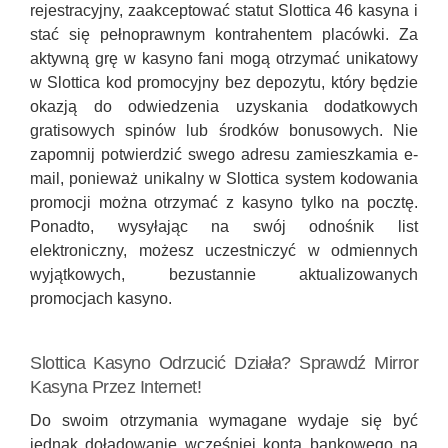
rejestracyjny, zaakceptować statut Slottica 46 kasyna i
stać się pełnoprawnym kontrahentem placówki. Za
aktywną grę w kasyno fani mogą otrzymać unikatowy
w Slottica kod promocyjny bez depozytu, który będzie
okazją do odwiedzenia uzyskania dodatkowych
gratisowych spinów lub środków bonusowych. Nie
zapomnij potwierdzić swego adresu zamieszkamia e-
mail, ponieważ unikalny w Slottica system kodowania
promocji można otrzymać z kasyno tylko na pocztę.
Ponadto, wysyłając na swój odnośnik list
elektroniczny, możesz uczestniczyć w odmiennych
wyjątkowych, bezustannie aktualizowanych
promocjach kasyno.
Slottica Kasyno Odrzucić Działa? Sprawdź Mirror
Kasyna Przez Internet!
Do swoim otrzymania wymagane wydaje się być
jednak doładowanie wcześniej konta bankowego na