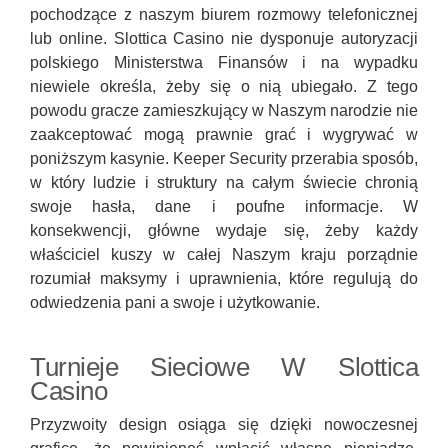
pochodzące z naszym biurem rozmowy telefonicznej
lub online. Slottica Casino nie dysponuje autoryzacji
polskiego Ministerstwa Finansów i na wypadku
niewiele określa, żeby się o nią ubiegało. Z tego
powodu gracze zamieszkujący w Naszym narodzie nie
zaakceptować mogą prawnie grać i wygrywać w
poniższym kasynie. Keeper Security przerabia sposób,
w który ludzie i struktury na całym świecie chronią
swoje hasła, dane i poufne informacje. W
konsekwencji, główne wydaje się, żeby każdy
właściciel kuszy w całej Naszym kraju porządnie
rozumiał maksymy i uprawnienia, które regulują do
odwiedzenia pani a swoje i użytkowanie.
Turnieje Sieciowe W Slottica
Casino
Przyzwoity design osiąga się dzięki nowoczesnej