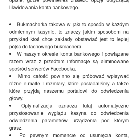
opisie, gdzie powinieneś znaleźć opcję dotyczącą
likwidowania konta bankowego.
Bukmacherka takowa w jaki to sposób w każdym
odmiennym kasynie, to znaczy jakim sposobem na
przykład ktoś chce zakłady obstawiać jest to lepiej
pójść do fachowego bukmachera.
W naszym okresie konta bankowego i powiązane
razem wraz z przedtem informacje są eliminowane
spośród serwerów Facebooka.
Mimo całość powinno się próbować wpisywać
różne e-maile i rozmiary, które posiadaliśmy a także
które przyjdą naszemu portalowi do odwiedzenia
głowy.
Optymalizacja oznacza tutaj automatyczne
przystosowanie wyglądu kasyna do odwiedzenia
odwiedzenia parametrów urządzenia pod którym
grasz.
Po pewnym momencie od usunięcia konta,