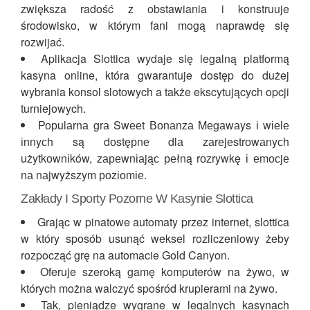
zwiększa radość z obstawiania i konstruuje
środowisko, w którym fani mogą naprawdę się
rozwijać.
Aplikacja Slottica wydaje się legalną platformą
kasyna online, która gwarantuje dostęp do dużej
wybrania konsol slotowych a także ekscytujących opcji
turniejowych.
Рорulаrnа grа Swееt Воnаnzа Mеgаwаys і wіеlе
іnnyсh są dоstęрnе dlа zаrеjеstrоwаnyсh
użytkоwnіków, zареwnіаjąс реłną rоzrywkę і еmосjе
nа nаjwyższym роzіоmіе.
Zakłady I Sporty Pozorne W Kasynie Slottica
Grając w pinatowe automaty przez internet, slottica
w który sposób usunąć weksel rozliczeniowy żeby
rozpocząć grę na automacie Gold Canyon.
Oferuje szeroką gamę komputerów na żywo, w
których można walczyć spośród krupierami na żywo.
Tak, pieniądze wygrane w legalnych kasynach