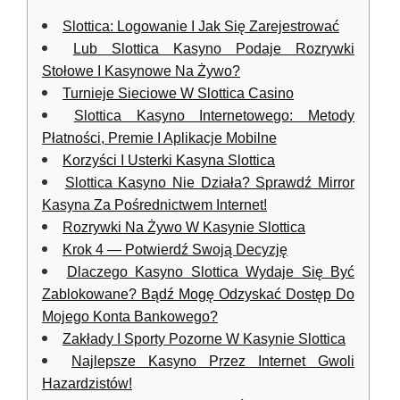
Slottica: Logowanie I Jak Się Zarejestrować
Lub Slottica Kasyno Podaje Rozrywki
Stołowe I Kasynowe Na Żywo?
Turnieje Sieciowe W Slottica Casino
Slottica Kasyno Internetowego: Metody
Płatności, Premie I Aplikacje Mobilne
Korzyści I Usterki Kasyna Slottica
Slottica Kasyno Nie Działa? Sprawdź Mirror
Kasyna Za Pośrednictwem Internet!
Rozrywki Na Żywo W Kasynie Slottica
Krok 4 — Potwierdź Swoją Decyzję
Dlaczego Kasyno Slottica Wydaje Się Być
Zablokowane? Bądź Mogę Odzyskać Dostęp Do
Mojego Konta Bankowego?
Zakłady I Sporty Pozorne W Kasynie Slottica
Najlepsze Kasyno Przez Internet Gwoli
Hazardzistów!