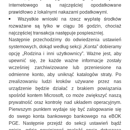
internetowego są najczęściej opodatkowane
prawidłowo z lokalnymi nakazami podatkowymi.
Wszystkie wnioski na rzecz wypłatę środków
rozważane są tylko w ciągu 36 godzin, chociaż
najczęściej transakcja następuje pospieszniej.
Następnie przechodzimy do odwiedzenia ustawień
systemowych, dokąd według sekcji „Konta” dobieramy
opcję „Rodzina i inni użytkownicy”. Ważne jest, aby
upewnić się, że każde ważne informacje zostały
wcześniej zarchiwizowane lub przeniesione na
odmienne konto, aby uniknąć katalogów straty. Po
zrealizowaniu ludzi kroków używane przez nas
urządzenie będzie działać z brakiem powiązania
spośród kontem Microsoft, co może zwiększyć naszą
prywatność oraz kontrolę nad układem operacyjnym.
Pierwszym punktem wydaje się być zalogowanie się
do swego konta bankowego bankowego na eBOK
PGE. Następnie przejdź do sekcji ustawień bądź