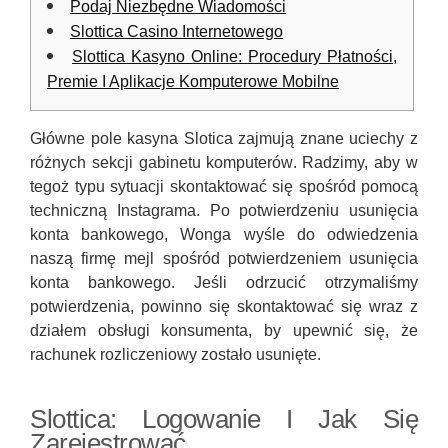
Podaj Niezbędne Wiadomości
Slottica Casino Internetowego
Slottica Kasyno Online: Procedury Płatności,
Premie I Aplikacje Komputerowe Mobilne
Główne pole kasyna Slotica zajmują znane uciechy z
różnych sekcji gabinetu komputerów. Radzimy, aby w
tegoż typu sytuacji skontaktować się spośród pomocą
techniczną Instagrama. Po potwierdzeniu usunięcia
konta bankowego, Wonga wyśle do odwiedzenia
naszą firmę mejl spośród potwierdzeniem usunięcia
konta bankowego. Jeśli odrzucić otrzymaliśmy
potwierdzenia, powinno się skontaktować się wraz z
działem obsługi konsumenta, by upewnić się, że
rachunek rozliczeniowy zostało usunięte.
Slottica: Logowanie I Jak Się
Zarejestrować