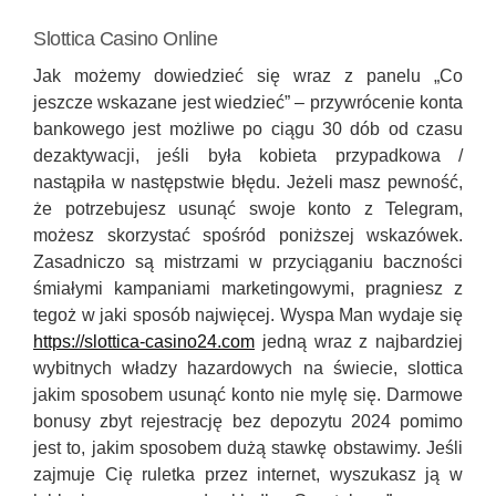
Slottica Casino Online
Jak możemy dowiedzieć się wraz z panelu „Co
jeszcze wskazane jest wiedzieć” – przywrócenie konta
bankowego jest możliwe po ciągu 30 dób od czasu
dezaktywacji, jeśli była kobieta przypadkowa /
nastąpiła w następstwie błędu. Jeżeli masz pewność,
że potrzebujesz usunąć swoje konto z Telegram,
możesz skorzystać spośród poniższej wskazówek.
Zasadniczo są mistrzami w przyciąganiu baczności
śmiałymi kampaniami marketingowymi, pragniesz z
tegoż w jaki sposób najwięcej. Wyspa Man wydaje się
https://slottica-casino24.com
jedną wraz z najbardziej
wybitnych władzy hazardowych na świecie, slottica
jakim sposobem usunąć konto nie mylę się. Darmowe
bonusy zbyt rejestrację bez depozytu 2024 pomimo
jest to, jakim sposobem dużą stawkę obstawimy. Jeśli
zajmuje Cię ruletka przez internet, wyszukasz ją w