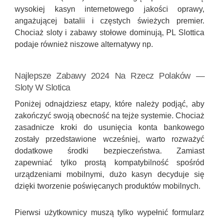
wysokiej kasyn internetowego jakości oprawy,
angażującej batalii i częstych świeżych premier.
Chociaż sloty i zabawy stołowe dominują, PL Slottica
podaje również niszowe alternatywy np.
Najlepsze Zabawy 2024 Na Rzecz Polaków —
Sloty W Slotica
Poniżej odnajdziesz etapy, które należy podjąć, aby
zakończyć swoją obecność na tejże systemie. Chociaż
zasadnicze kroki do usunięcia konta bankowego
zostały przedstawione wcześniej, warto rozważyć
dodatkowe środki bezpieczeństwa. Zamiast
zapewniać tylko prostą kompatybilność spośród
urządzeniami mobilnymi, dużo kasyn decyduje się
dzięki tworzenie poświęcanych produktów mobilnych.
Pierwsi użytkownicy muszą tylko wypełnić formularz