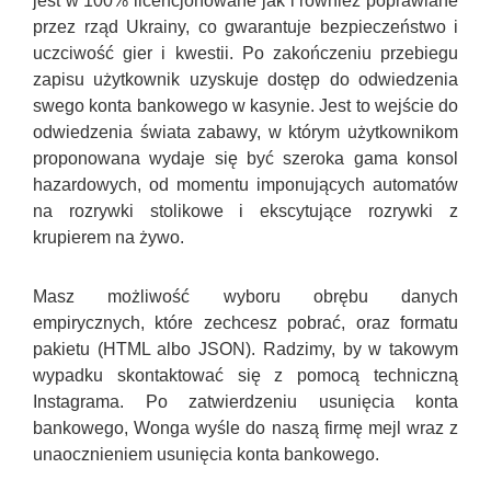
jest w 100% licencjonowane jak i również poprawiane
przez rząd Ukrainy, co gwarantuje bezpieczeństwo i
uczciwość gier i kwestii. Po zakończeniu przebiegu
zapisu użytkownik uzyskuje dostęp do odwiedzenia
swego konta bankowego w kasynie. Jest to wejście do
odwiedzenia świata zabawy, w którym użytkownikom
proponowana wydaje się być szeroka gama konsol
hazardowych, od momentu imponujących automatów
na rozrywki stolikowe i ekscytujące rozrywki z
krupierem na żywo.
Masz możliwość wyboru obrębu danych
empirycznych, które zechcesz pobrać, oraz formatu
pakietu (HTML albo JSON). Radzimy, by w takowym
wypadku skontaktować się z pomocą techniczną
Instagrama. Po zatwierdzeniu usunięcia konta
bankowego, Wonga wyśle do naszą firmę mejl wraz z
unaocznieniem usunięcia konta bankowego.