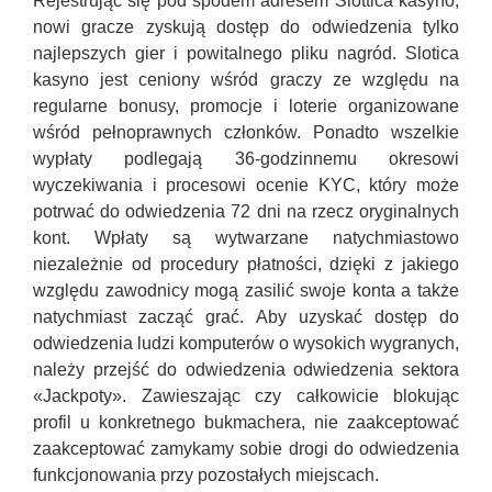
Rejestrując się pod spodem adresem Slottica kasyno,
nowi gracze zyskują dostęp do odwiedzenia tylko
najlepszych gier i powitalnego pliku nagród. Slotica
kasyno jest ceniony wśród graczy ze względu na
regularne bonusy, promocje i loterie organizowane
wśród pełnoprawnych członków. Ponadto wszelkie
wypłaty podlegają 36-godzinnemu okresowi
wyczekiwania i procesowi ocenie KYC, który może
potrwać do odwiedzenia 72 dni na rzecz oryginalnych
kont. Wpłaty są wytwarzane natychmiastowo
niezależnie od procedury płatności, dzięki z jakiego
względu zawodnicy mogą zasilić swoje konta a także
natychmiast zacząć grać. Aby uzyskać dostęp do
odwiedzenia ludzi komputerów o wysokich wygranych,
należy przejść do odwiedzenia odwiedzenia sektora
«Jackpoty». Zawieszając czy całkowicie blokując
profil u konkretnego bukmachera, nie zaakceptować
zaakceptować zamykamy sobie drogi do odwiedzenia
funkcjonowania przy pozostałych miejscach.