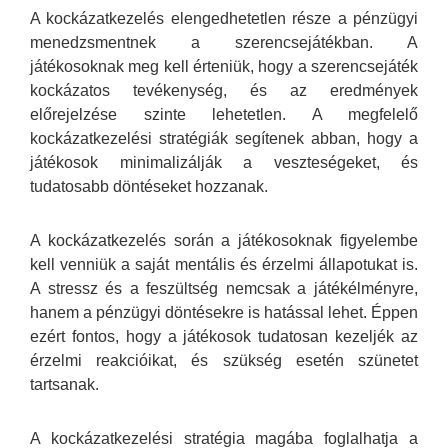
A kockázatkezelés elengedhetetlen része a pénzügyi
menedzsmentnek a szerencsejátékban. A
játékosoknak meg kell érteniük, hogy a szerencsejáték
kockázatos tevékenység, és az eredmények
előrejelzése szinte lehetetlen. A megfelelő
kockázatkezelési stratégiák segítenek abban, hogy a
játékosok minimalizálják a veszteségeket, és
tudatosabb döntéseket hozzanak.
A kockázatkezelés során a játékosoknak figyelembe
kell venniük a saját mentális és érzelmi állapotukat is.
A stressz és a feszültség nemcsak a játékélményre,
hanem a pénzügyi döntésekre is hatással lehet. Éppen
ezért fontos, hogy a játékosok tudatosan kezeljék az
érzelmi reakcióikat, és szükség esetén szünetet
tartsanak.
A kockázatkezelési stratégia magába foglalhatja a