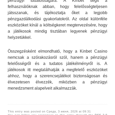
pénzügyi tudatosságára. A Kinbet segít a
felhasználóknak abban, hogy felelősségteljesen
játsszanak, és tájékoztatja őket a legjobb
pénzgazdálkodási gyakorlatokról. Az oldal különféle
eszközöket kínál a költségkeret megtervezésére, hogy
a játékosok mindig tisztában legyenek pénzügyi
helyzetükkel.
Összegzésként elmondható, hogy a Kinbet Casino
nemcsak a szórakozásról szól, hanem a pénzügyi
felelősségről és a tudatos játékélményről is. A
játékosok itt megtalálhatják a megfelelő eszközöket
ahhoz, hogy a szerencsejátékot biztonságosan és
élvezetesen élvezzék, miközben a pénzügyi
menedzsment alapelveit alkalmazzák.
This entry was posted on Среда, 3 июня, 2026 at 09:31
You can follow any responses to this entry through the
RSS 2.0