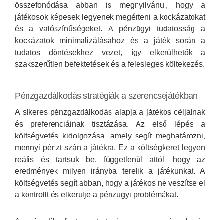
összefonódása abban is megnyilvánul, hogy a
játékosok képesek legyenek megérteni a kockázatokat
és a valószínűségeket. A pénzügyi tudatosság a
kockázatok minimalizálásához és a játék során a
tudatos döntésekhez vezet, így elkerülhetők a
szakszerűtlen befektetések és a felesleges költekezés.
Pénzgazdálkodás stratégiák a szerencsejátékban
A sikeres pénzgazdálkodás alapja a játékos céljainak
és preferenciáinak tisztázása. Az első lépés a
költségvetés kidolgozása, amely segít meghatározni,
mennyi pénzt szán a játékra. Ez a költségkeret legyen
reális és tartsuk be, függetlenül attól, hogy az
eredmények milyen irányba terelik a játékunkat. A
költségvetés segít abban, hogy a játékos ne veszítse el
a kontrollt és elkerülje a pénzügyi problémákat.