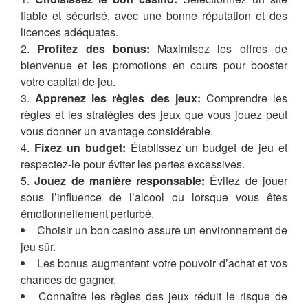
fiable et sécurisé, avec une bonne réputation et des
licences adéquates.
Profitez des bonus:
Maximisez les offres de
bienvenue et les promotions en cours pour booster
votre capital de jeu.
Apprenez les règles des jeux:
Comprendre les
règles et les stratégies des jeux que vous jouez peut
vous donner un avantage considérable.
Fixez un budget:
Établissez un budget de jeu et
respectez-le pour éviter les pertes excessives.
Jouez de manière responsable:
Évitez de jouer
sous l’influence de l’alcool ou lorsque vous êtes
émotionnellement perturbé.
Choisir un bon casino assure un environnement de
jeu sûr.
Les bonus augmentent votre pouvoir d’achat et vos
chances de gagner.
Connaître les règles des jeux réduit le risque de