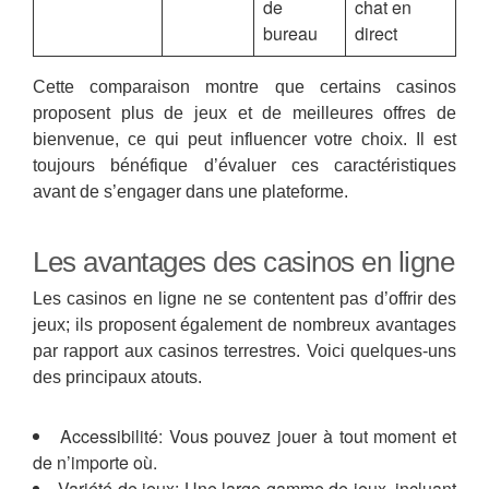
de
chat en
bureau
direct
Cette comparaison montre que certains casinos
proposent plus de jeux et de meilleures offres de
bienvenue, ce qui peut influencer votre choix. Il est
toujours bénéfique d’évaluer ces caractéristiques
avant de s’engager dans une plateforme.
Les avantages des casinos en ligne
Les casinos en ligne ne se contentent pas d’offrir des
jeux; ils proposent également de nombreux avantages
par rapport aux casinos terrestres. Voici quelques-uns
des principaux atouts.
Accessibilité: Vous pouvez jouer à tout moment et
de n’importe où.
Variété de jeux: Une large gamme de jeux, incluant