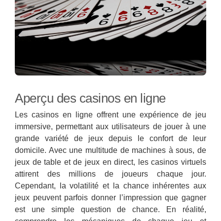
Aperçu des casinos en ligne
Les casinos en ligne offrent une expérience de jeu
immersive, permettant aux utilisateurs de jouer à une
grande variété de jeux depuis le confort de leur
domicile. Avec une multitude de machines à sous, de
jeux de table et de jeux en direct, les casinos virtuels
attirent des millions de joueurs chaque jour.
Cependant, la volatilité et la chance inhérentes aux
jeux peuvent parfois donner l’impression que gagner
est une simple question de chance. En réalité,