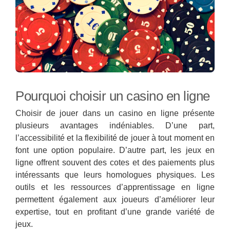
Pourquoi choisir un casino en ligne
Choisir de jouer dans un casino en ligne présente
plusieurs avantages indéniables. D’une part,
l’accessibilité et la flexibilité de jouer à tout moment en
font une option populaire. D’autre part, les jeux en
ligne offrent souvent des cotes et des paiements plus
intéressants que leurs homologues physiques. Les
outils et les ressources d’apprentissage en ligne
permettent également aux joueurs d’améliorer leur
expertise, tout en profitant d’une grande variété de
jeux.