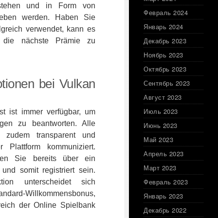
stehen und in Form von
Февраль 2024
geben werden. Haben Sie
Январь 2024
olgreich verwendet, kann es
Декабрь 2023
, die nächste Prämie zu
Ноябрь 2023
Октябрь 2023
tionen bei Vulkan
Сентябрь 2023
Август 2023
Июль 2023
t ist immer verfügbar, um
gen zu beantworten. Alle
Июнь 2023
 zudem transparent und
Май 2023
 Plattform kommuniziert.
Апрель 2023
en Sie bereits über ein
Март 2023
und somit registriert sein.
Февраль 2023
tion unterscheidet sich
tandard-Willkommensbonus,
Январь 2023
reich der Online Spielbank
Декабрь 2022