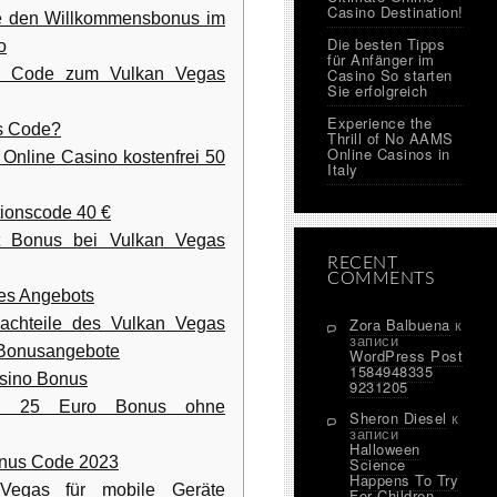
Casino Destination!
ie den Willkommensbonus im
Die besten Tipps
o
für Anfänger im
s Code zum Vulkan Vegas
Casino So starten
Sie erfolgreich
Experience the
us Code?
Thrill of No AAMS
Online Casinos in
Online Casino kostenfrei 50
Italy
ionscode 40 €
t Bonus bei Vulkan Vegas
RECENT
COMMENTS
des Angebots
achteile des Vulkan Vegas
Zora Balbuena
к
записи
 Bonusangebote
WordPress Post
1584948335
sino Bonus
9231205
as 25 Euro Bonus ohne
Sheron Diesel
к
записи
Halloween
nus Code 2023
Science
Happens To Try
 Vegas für mobile Geräte
For Children