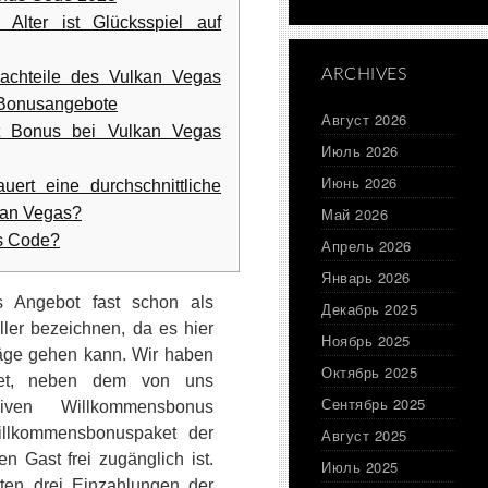
Alter ist Glücksspiel auf
ARCHIVES
achteile des Vulkan Vegas
 Bonusangebote
Август 2026
t Bonus bei Vulkan Vegas
Июль 2026
Июнь 2026
uert eine durchschnittliche
kan Vegas?
Май 2026
us Code?
Апрель 2026
Январь 2026
 Angebot fast schon als
Декабрь 2025
ller bezeichnen, da es hier
Ноябрь 2025
räge gehen kann. Wir haben
Октябрь 2025
tet, neben dem von uns
Сентябрь 2025
usiven Willkommensbonus
illkommensbonuspaket der
Август 2025
en Gast frei zugänglich ist.
Июль 2025
ten drei Einzahlungen der