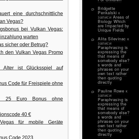
Bridgette
Penkalski
к
uert eine durchschnittliche
записи
Areas of
Biology Which
kan Vegas?
are Impacted by
ngsbonus bei Vulkan Vegas:
Unique Fields
Einzahlung warten
Alita Silevinac
к
записи
as sicher oder Betrug?
Paraphrasing is
expressing the
ch den Vulkan Vegas Promo
that means of
somebody else?
s words and
Alter ist Glücksspiel auf
phrases on your
own text rather
then quoting
directly
nus Code für Freispiele ohne
Pauline Rowe
к
записи
as 25 Euro Bonus ohne
Paraphrasing is
expressing the
that means of
somebody else?
ionscode 40 €
s words and
phrases on your
 Vegas für mobile Geräte
own text rather
then quoting
directly
nus Code 2023