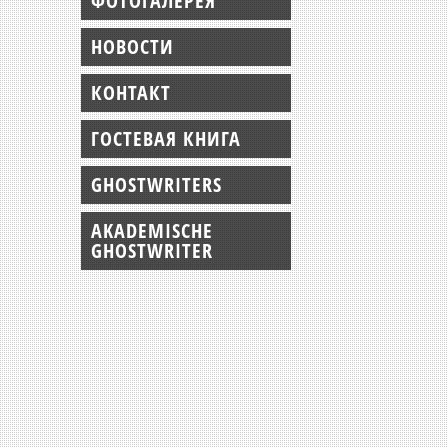
ФОТОГАЛЕРЕЯ
НОВОСТИ
КОНТАКТ
ГОСТЕВАЯ КНИГА
GHOSTWRITERS
AKADEMISCHE
GHOSTWRITER