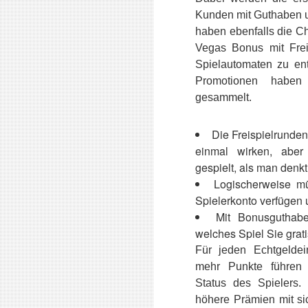
Kunden mit Guthaben u
haben ebenfalls die Ch
Vegas Bonus mit Frei
Spielautomaten zu en
Promotionen haben
gesammelt.
Die Freispielrunden
einmal wirken, aber
gespielt, als man denkt
Logischerweise mü
Spielerkonto verfügen u
Mit Bonusguthab
welches Spiel Sie grat
Für jeden Echtgeldei
mehr Punkte führen
Status des Spielers. 
höhere Prämien mit s