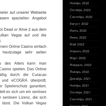
Ноябрь 2022
Октябрь 2022
ieler auf unserer Webseite
Сентябрь 2022
esem speziellen Angebot
Август 2022
lot Dead or Alive 2 aus dem
Июль 2022
Vulkan Vegas auf und die
Июнь 2022
.
Май 2022
einem Online Casino einfach
Апрель 2022
 heutzutage sehr selten
Март 2022
s des Alters kann man
Февраль 2022
Casino spielen. Das Online
Январь 2022
äßig durch die Curacao
Декабрь 2021
 und eCOGRA überprüft,
Ноябрь 2021
r Spielerschutz garantiert.
elt es sich um ein seriöses
Октябрь 2021
r seriösen Lizenz, die sich
Сентябрь 2021
n lässt. Die Vulkan Vegas
Август 2021