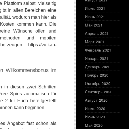
 Plattform selbst, vielseitig
Июль 2021
ibt in allen Bereichen eine
Июнь 2021
lität, wodurch man hier als
ne Kosten kommen kann. Die
Май 2021
 keine Wünsche offen und
Апрель 2021
smethoden und mobilen
Март 2021
 überzeugen
https://vulkan-
Февраль 2021
Январь 2021
Декабрь 2020
den Willkommensbonus im
Ноябрь 2020
Октябрь 2020
n in diesen zwei Schritten
Сентябрь 2020
 Free Spins automatisch für
Август 2020
e 2 für Euch bereitgestellt
winnen kann beginnen.
Июль 2020
Июнь 2020
es Angebot fast schon als
Май 2020