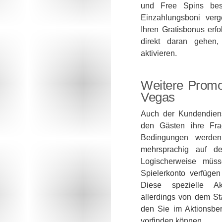
und Free Spins be
Einzahlungsboni ver
Ihren Gratisbonus erf
direkt daran gehen
aktivieren.
Weitere Promo
Vegas
Auch der Kundendiens
den Gästen ihre Fra
Bedingungen werden
mehrsprachig auf der
Logischerweise müss
Spielerkonto verfügen 
Diese spezielle Ak
allerdings von dem S
den Sie im Aktionsbe
vorfinden können.