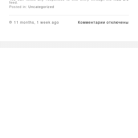
feed.
Posted in:
Uncategorized
к
11 months, 1 week ago
Комментарии
отключены
записи
Winstrol
:
Le
Stéroïde
Réputé
des
Athlètes